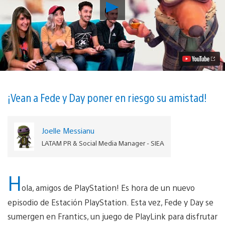
Reproducir
¡PlayLink
y
Frantics
se
Tomaron
el
Nuevo
Episodio
de
Estación
¡Vean a Fede y Day poner en riesgo su amistad!
PlayStation!
Video
Joelle Messianu
LATAM PR & Social Media Manager - SIEA
H
ola, amigos de PlayStation! Es hora de un nuevo
episodio de Estación PlayStation. Esta vez, Fede y Day se
sumergen en Frantics, un juego de PlayLink para disfrutar