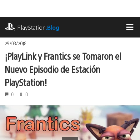
Pasa
al
contenido
playstation.com
PlayStation
.Blog
MEN
29/03/2018
¡PlayLink y Frantics se Tomaron el
Nuevo Episodio de Estación
PlayStation!
0
0