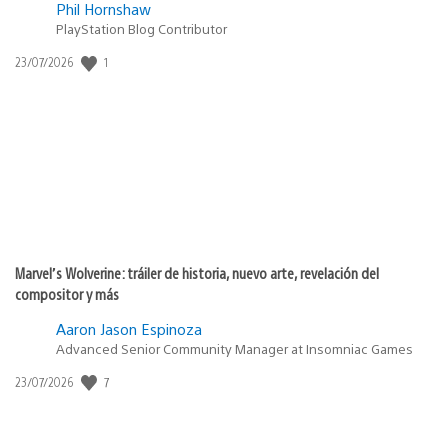
Phil Hornshaw
PlayStation Blog Contributor
1
Fecha
23/07/2026
de
publicación:
Marvel’s Wolverine: tráiler de historia, nuevo arte, revelación del
compositor y más
Aaron Jason Espinoza
Advanced Senior Community Manager at Insomniac Games
7
Fecha
23/07/2026
de
publicación: