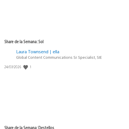
Share de la Semana: Sol
Laura Townsend | ella
Global Content Communications Sr. Specialist, SIE
1
Fecha
24/07/2026
de
publicación:
Share de la Semana: Destellos