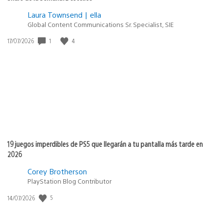
Laura Townsend | ella
Global Content Communications Sr. Specialist, SIE
1
4
Fecha
17/07/2026
de
publicación:
19 juegos imperdibles de PS5 que llegarán a tu pantalla más tarde en
2026
Corey Brotherson
PlayStation Blog Contributor
5
Fecha
14/07/2026
de
publicación: