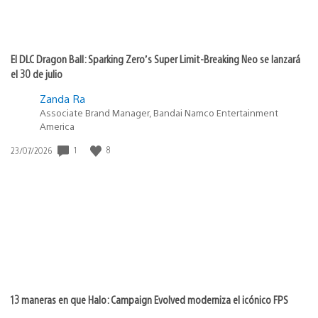
El DLC Dragon Ball: Sparking Zero’s Super Limit-Breaking Neo se lanzará
el 30 de julio
Zanda Ra
Associate Brand Manager, Bandai Namco Entertainment
America
1
8
Fecha
23/07/2026
de
publicación:
13 maneras en que Halo: Campaign Evolved moderniza el icónico FPS