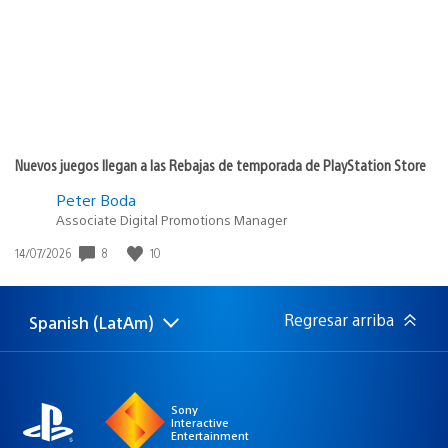
Nuevos juegos llegan a las Rebajas de temporada de PlayStation Store
Peter Boda
Associate Digital Promotions Manager
8
10
Fecha
14/07/2026
de
publicación:
Regresar arriba
Spanish (LatAm)
Elige
Región
una
actual:
región
Sony
Interactive
Entertainment