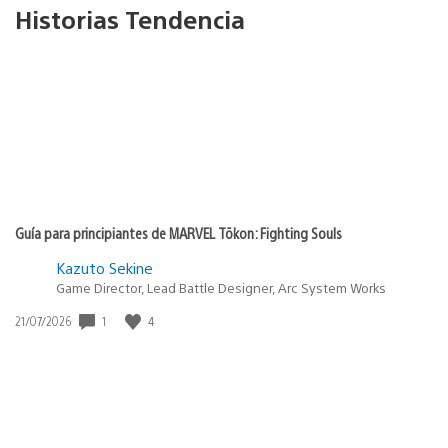
Historias Tendencia
Guía para principiantes de MARVEL Tōkon: Fighting Souls
Kazuto Sekine
Game Director, Lead Battle Designer, Arc System Works
1
4
Fecha
21/07/2026
de
publicación: