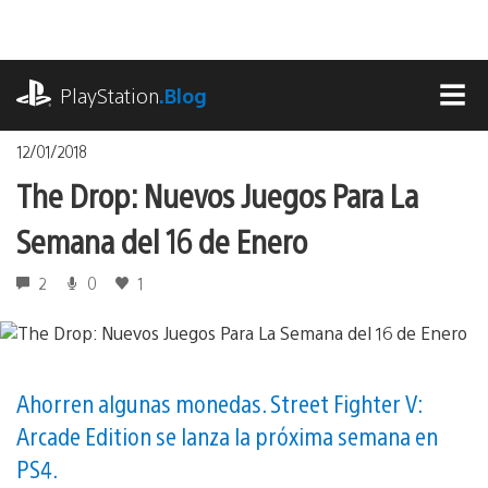
Pasa
al
contenido
playstation.com
PlayStation
.Blog
MEN
12/01/2018
The Drop: Nuevos Juegos Para La
Semana del 16 de Enero
2
0
1
Ahorren algunas monedas. Street Fighter V:
Arcade Edition se lanza la próxima semana en
PS4.