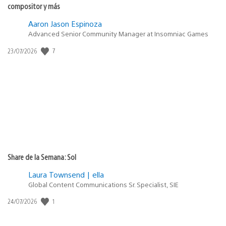
compositor y más
Aaron Jason Espinoza
Advanced Senior Community Manager at Insomniac Games
7
Fecha
23/07/2026
de
publicación:
Share de la Semana: Sol
Laura Townsend | ella
Global Content Communications Sr. Specialist, SIE
1
Fecha
24/07/2026
de
publicación: