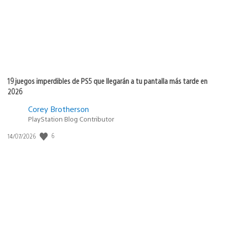
19 juegos imperdibles de PS5 que llegarán a tu pantalla más tarde en
2026
Corey Brotherson
PlayStation Blog Contributor
6
Fecha
14/07/2026
de
publicación: