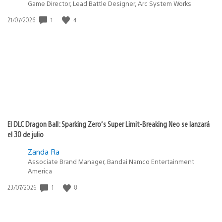
Game Director, Lead Battle Designer, Arc System Works
1
4
Fecha
21/07/2026
de
publicación:
El DLC Dragon Ball: Sparking Zero’s Super Limit-Breaking Neo se lanzará
el 30 de julio
Zanda Ra
Associate Brand Manager, Bandai Namco Entertainment
America
1
8
Fecha
23/07/2026
de
publicación: