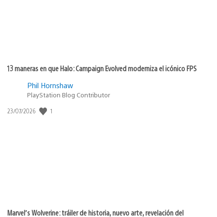
13 maneras en que Halo: Campaign Evolved moderniza el icónico FPS
Phil Hornshaw
PlayStation Blog Contributor
1
Fecha
23/07/2026
de
publicación:
Marvel’s Wolverine: tráiler de historia, nuevo arte, revelación del