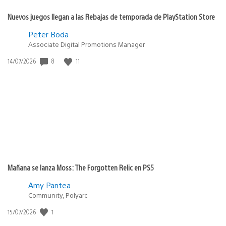
Nuevos juegos llegan a las Rebajas de temporada de PlayStation Store
Peter Boda
Associate Digital Promotions Manager
8
11
Fecha
14/07/2026
de
publicación:
Mañana se lanza Moss: The Forgotten Relic en PS5
Amy Pantea
Community, Polyarc
1
Fecha
15/07/2026
de