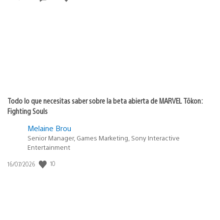
de
publicación:
Todo lo que necesitas saber sobre la beta abierta de MARVEL Tōkon:
Fighting Souls
Melaine Brou
Senior Manager, Games Marketing, Sony Interactive
Entertainment
10
Fecha
16/07/2026
de
publicación: