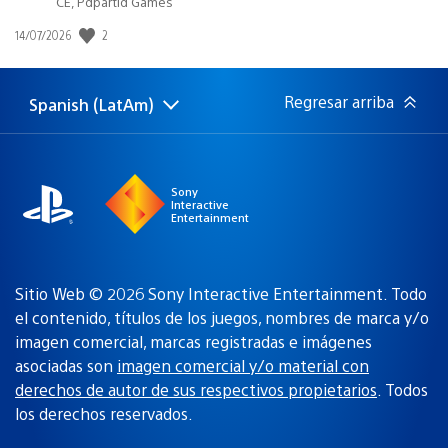
CE, Pdpartid Games
2
Fecha
14/07/2026
de
publicación:
Regresar arriba
Spanish (LatAm)
Elige
Región
una
actual:
región
Sony
Interactive
Entertainment
Sitio Web © 2026 Sony Interactive Entertainment. Todo
el contenido, títulos de los juegos, nombres de marca y/o
imagen comercial, marcas registradas e imágenes
asociadas son
imagen comercial y/o material con
derechos de autor de sus respectivos propietarios
. Todos
los derechos reservados.