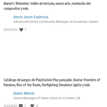
Marvel’s Wolverine: tráiler de historia, nuevo arte, revelación del
compositor y más
Aaron Jason Espinoza
Advanced Senior Community Manager at Insomniac Games
7
Fecha
23/07/2026
de
publicación:
Catálogo de juegos de PlayStation Plus para julio: Avatar: Frontiers of
Pandora, Rise of the Ronin, Firefighting Simulator: Ignite y más
Adam Michel
Senior Manager of Game Services Content, SIE
2
13
Fecha
15/07/2026