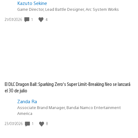
Kazuto Sekine
Game Director, Lead Battle Designer, Arc System Works
1
4
Fecha
21/07/2026
de
publicación:
El DLC Dragon Ball: Sparking Zero’s Super Limit-Breaking Neo se lanzará
el 30 de julio
Zanda Ra
Associate Brand Manager, Bandai Namco Entertainment
America
1
8
Fecha
23/07/2026
de
publicación: