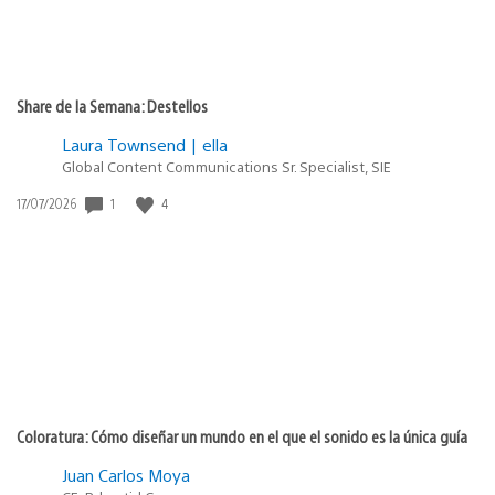
Share de la Semana: Destellos
Laura Townsend | ella
Global Content Communications Sr. Specialist, SIE
1
4
Fecha
17/07/2026
de
publicación:
Coloratura: Cómo diseñar un mundo en el que el sonido es la única guía
Juan Carlos Moya