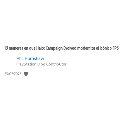
13 maneras en que Halo: Campaign Evolved moderniza el icónico FPS
Phil Hornshaw
PlayStation Blog Contributor
1
Fecha
23/07/2026
de
publicación: