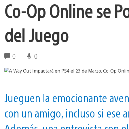
Co-Op Online se Po
del Juego
0
0
Jueguen la emocionante avent
con un amigo, incluso si ese 
Además, una entrevista con el 