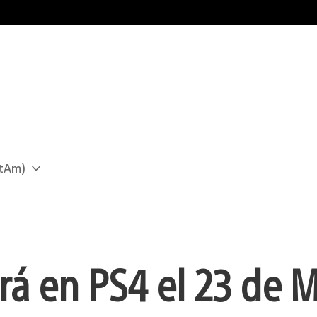
atAm)
á en PS4 el 23 de M