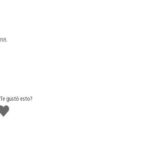
018.
¿Te gustó esto?
Me
gusta