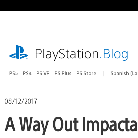
Pasa
al
contenido
playstation.com
PlayStation
.Blog
PS5
PS4
PS VR
PS Plus
PS Store
Spanish (L
Elige
Región
una
actual:
región
08/12/2017
A Way Out Impactar