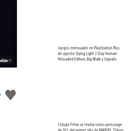
Juegos mensuales en PlayStation Plus
de agosto: Dying Light 2 Stay Human:
Reloaded Edition, Big Walk y Signalis
s
Me
gusta
Cíclope Fénix se revela como personaje
de DLC del primer año de MARVEL Tōkon: