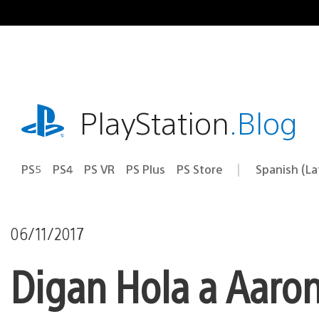
Pasa
al
contenido
playstation.com
PlayStation
.Blog
PS5
PS4
PS VR
PS Plus
PS Store
Spanish (L
Elige
Región
una
actual:
región
06/11/2017
Digan Hola a Aaron 