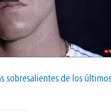
a
Aaron
Judge:
El
Atleta
de
la
Portada
de
MLB
The
Show
18
Video
s sobresalientes de los último