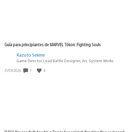
Guía para principiantes de MARVEL Tōkon: Fighting Souls
Kazuto Sekine
Game Director, Lead Battle Designer, Arc System Works
1
4
Fecha
21/07/2026
de
publicación: