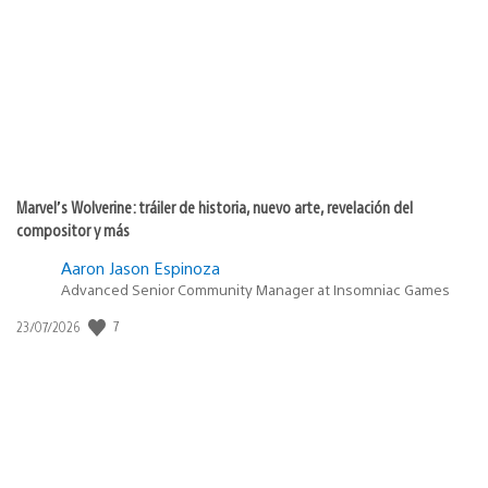
publicación:
Marvel’s Wolverine: tráiler de historia, nuevo arte, revelación del
compositor y más
Aaron Jason Espinoza
Advanced Senior Community Manager at Insomniac Games
7
Fecha
23/07/2026
de
publicación: