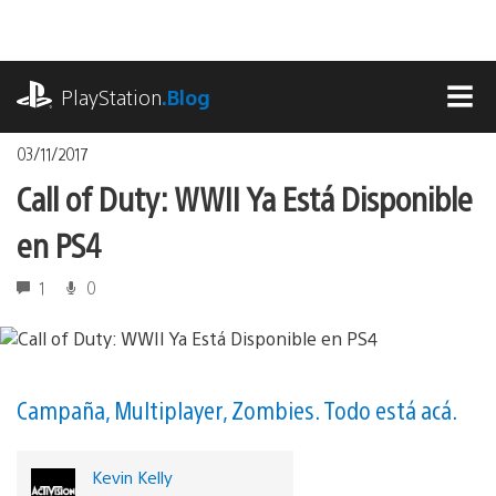
Pasa
al
contenido
playstation.com
PlayStation
.Blog
MEN
03/11/2017
Call of Duty: WWII Ya Está Disponible
en PS4
1
0
Campaña, Multiplayer, Zombies. Todo está acá.
Kevin Kelly