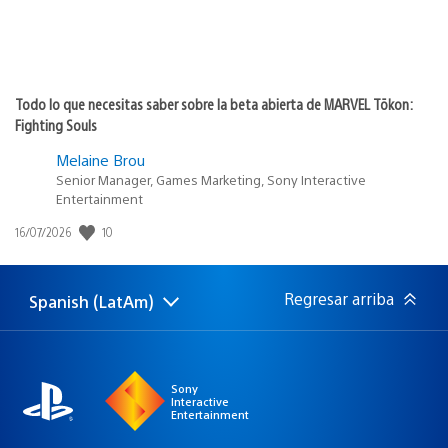
Todo lo que necesitas saber sobre la beta abierta de MARVEL Tōkon:
Fighting Souls
Melaine Brou
Senior Manager, Games Marketing, Sony Interactive
Entertainment
10
Fecha
16/07/2026
de
publicación:
Regresar arriba
Spanish (LatAm)
Elige
Región
una
actual:
región
Sony
Interactive
Entertainment