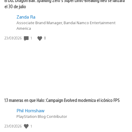
El DLC Dragon Ball: Sparking Zero’s Super Limit-Breaking Neo se lanzará
el 30 de julio
Zanda Ra
Associate Brand Manager, Bandai Namco Entertainment
America
1
8
Fecha
23/07/2026
de
publicación:
13 maneras en que Halo: Campaign Evolved moderniza el icónico FPS
Phil Hornshaw
PlayStation Blog Contributor
1
Fecha
23/07/2026
de