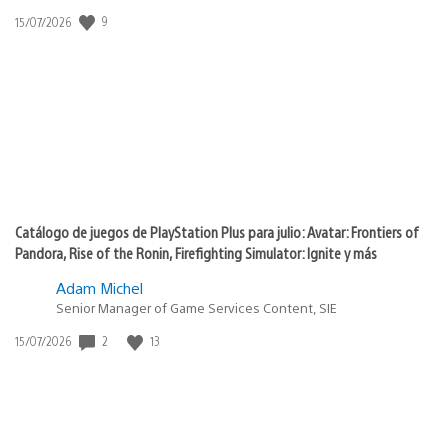
9
Fecha
15/07/2026
de
publicación:
Catálogo de juegos de PlayStation Plus para julio: Avatar: Frontiers of
Pandora, Rise of the Ronin, Firefighting Simulator: Ignite y más
Adam Michel
Senior Manager of Game Services Content, SIE
2
13
Fecha
15/07/2026
de
publicación: