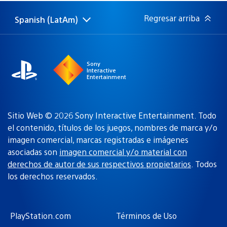
publicación:
Regresar arriba
Spanish (LatAm)
Elige
Región
una
actual:
región
Sony
Interactive
Entertainment
Sitio Web © 2026 Sony Interactive Entertainment. Todo
el contenido, títulos de los juegos, nombres de marca y/o
imagen comercial, marcas registradas e imágenes
asociadas son
imagen comercial y/o material con
derechos de autor de sus respectivos propietarios
. Todos
los derechos reservados.
PlayStation.com
Términos de Uso