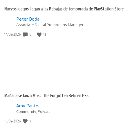
Nuevos juegos llegan a las Rebajas de temporada de PlayStation Store
Peter Boda
Associate Digital Promotions Manager
8
11
Fecha
14/07/2026
de
publicación:
Mañana se lanza Moss: The Forgotten Relic en PS5
Amy Pantea
Community, Polyarc
1
Fecha
15/07/2026
de