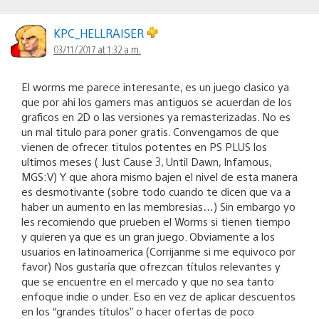
KPC_HELLRAISER
03/11/2017 at 1:32 a.m.
El worms me parece interesante, es un juego clasico ya
que por ahi los gamers mas antiguos se acuerdan de los
graficos en 2D o las versiones ya remasterizadas. No es
un mal titulo para poner gratis. Convengamos de que
vienen de ofrecer titulos potentes en PS PLUS los
ultimos meses ( Just Cause 3, Until Dawn, Infamous,
MGS:V) Y que ahora mismo bajen el nivel de esta manera
es desmotivante (sobre todo cuando te dicen que va a
haber un aumento en las membresias…) Sin embargo yo
les recomiendo que prueben el Worms si tienen tiempo
y quieren ya que es un gran juego. Obviamente a los
usuarios en latinoamerica (Corrijanme si me equivoco por
favor) Nos gustaría que ofrezcan títulos relevantes y
que se encuentre en el mercado y que no sea tanto
enfoque indie o under. Eso en vez de aplicar descuentos
en los “grandes títulos” o hacer ofertas de poco