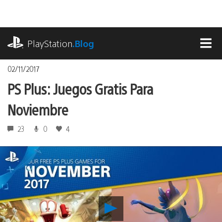
Pasa
al
contenido
playstation.com
PlayStation
.Blog
MEN
02/11/2017
PS Plus: Juegos Gratis Para
Noviembre
23
0
4
Reproducir
PS