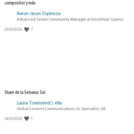
compositor y más
Aaron Jason Espinoza
Advanced Senior Community Manager at Insomniac Games
7
Fecha
23/07/2026
de
publicación:
Share de la Semana: Sol
Laura Townsend | ella
Global Content Communications Sr. Specialist, SIE
1
Fecha
24/07/2026
de
publicación: