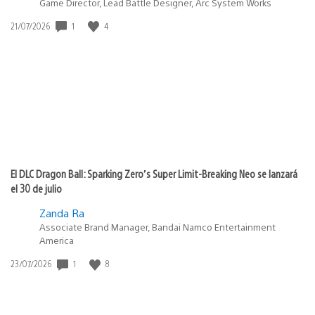
Game Director, Lead Battle Designer, Arc System Works
1
4
Fecha
21/07/2026
de
publicación:
El DLC Dragon Ball: Sparking Zero’s Super Limit-Breaking Neo se lanzará
el 30 de julio
Zanda Ra
Associate Brand Manager, Bandai Namco Entertainment
America
1
8
Fecha
23/07/2026
de
publicación: