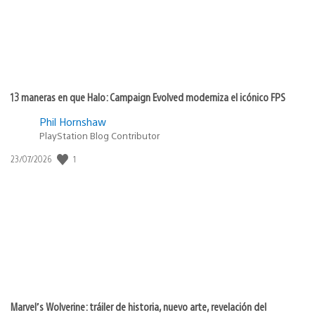
13 maneras en que Halo: Campaign Evolved moderniza el icónico FPS
Phil Hornshaw
PlayStation Blog Contributor
1
Fecha
23/07/2026
de
publicación:
Marvel’s Wolverine: tráiler de historia, nuevo arte, revelación del