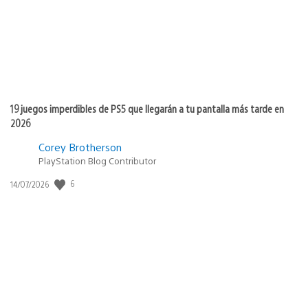
19 juegos imperdibles de PS5 que llegarán a tu pantalla más tarde en
2026
Corey Brotherson
PlayStation Blog Contributor
6
Fecha
14/07/2026
de
publicación: