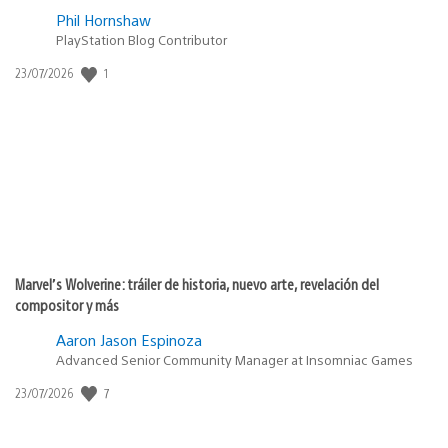
Phil Hornshaw
PlayStation Blog Contributor
1
Fecha
23/07/2026
de
publicación:
Marvel’s Wolverine: tráiler de historia, nuevo arte, revelación del
compositor y más
Aaron Jason Espinoza
Advanced Senior Community Manager at Insomniac Games
7
Fecha
23/07/2026
de
publicación: