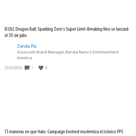
El DLC Dragon Ball: Sparking Zero’s Super Limit-Breaking Neo se lanzará
el 30 de julio
Zanda Ra
Associate Brand Manager, Bandai Namco Entertainment
America
1
8
Fecha
23/07/2026
de
publicación:
13 maneras en que Halo: Campaign Evolved moderniza el icónico FPS