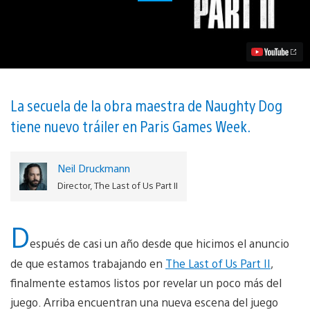
Last
of
Us
Part
II
–
Otra
Pieza
del
La secuela de la obra maestra de Naughty Dog
Rompecabezas
tiene nuevo tráiler en Paris Games Week.
Video
Neil Druckmann
Director, The Last of Us Part II
D
espués de casi un año desde que hicimos el anuncio
de que estamos trabajando en
The Last of Us Part II
,
finalmente estamos listos por revelar un poco más del
juego. Arriba encuentran una nueva escena del juego