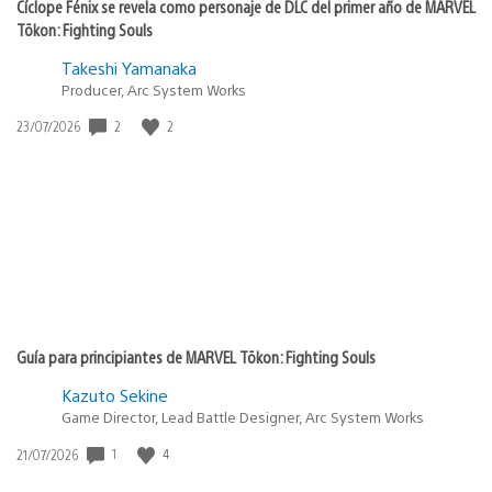
Cíclope Fénix se revela como personaje de DLC del primer año de MARVEL
Tōkon: Fighting Souls
Takeshi Yamanaka
Producer, Arc System Works
2
2
Fecha
23/07/2026
de
publicación:
Guía para principiantes de MARVEL Tōkon: Fighting Souls
Kazuto Sekine
Game Director, Lead Battle Designer, Arc System Works
1
4
Fecha
21/07/2026
de