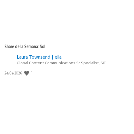
Share de la Semana: Sol
Laura Townsend | ella
Global Content Communications Sr. Specialist, SIE
1
Fecha
24/07/2026
de
publicación: