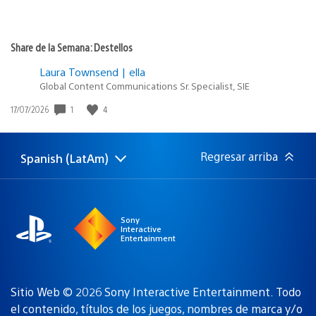
Share de la Semana: Destellos
Laura Townsend | ella
Global Content Communications Sr. Specialist, SIE
1
4
Fecha
17/07/2026
de
publicación:
Regresar arriba
Spanish (LatAm)
Elige
Región
una
actual:
región
Sony
Interactive
Entertainment
Sitio Web © 2026 Sony Interactive Entertainment. Todo
el contenido, títulos de los juegos, nombres de marca y/o