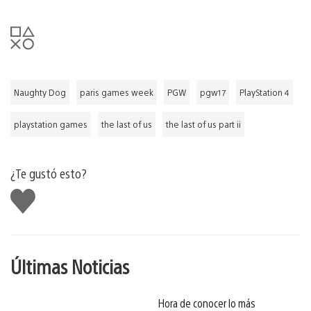
Naughty Dog
paris games week
PGW
pgw17
PlayStation 4
playstation games
the last of us
the last of us part ii
¿Te gustó esto?
Me
gusta
Últimas Noticias
Hora de conocer lo más