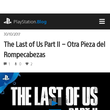
Pasa
al
contenido
playstation.com
PlayStation
.Blog
MEN
30/10/2017
The Last of Us Part II – Otra Pieza del
Rompecabezas
1
0
2
Reproducir
The