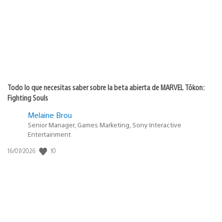
publicación:
Todo lo que necesitas saber sobre la beta abierta de MARVEL Tōkon:
Fighting Souls
Melaine Brou
Senior Manager, Games Marketing, Sony Interactive
Entertainment
10
Fecha
16/07/2026
de
publicación: