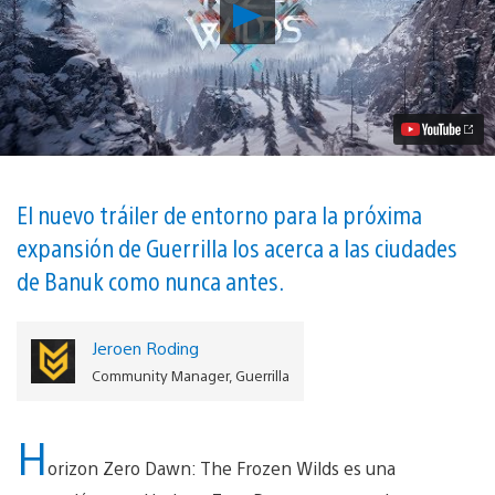
Reproducir
Horizon
Zero
Dawn:
The
Frozen
Wilds,
Exploren
el
Cut,
el
El nuevo tráiler de entorno para la próxima
Terreno
expansión de Guerrilla los acerca a las ciudades
Baldío
del
de Banuk como nunca antes.
Norte
Video
Jeroen Roding
Community Manager, Guerrilla
H
orizon Zero Dawn: The Frozen Wilds es una