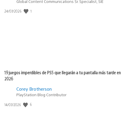
Global Content Communications Sr. Specialist, SIE
1
Fecha
24/07/2026
de
publicación:
19 juegos imperdibles de PS5 que llegarán a tu pantalla más tarde en
2026
Corey Brotherson
PlayStation Blog Contributor
6
Fecha
14/07/2026
de
publicación: