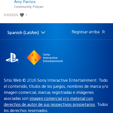
Amy Pantea
Community, Polyarc
1
Fecha
15/07/2026
de
publicación:
Regresar arriba
Spanish (LatAm)
Elige
Región
una
actual:
región
Sony
Interactive
Entertainment
Sitio Web © 2026 Sony Interactive Entertainment. Todo
el contenido, títulos de los juegos, nombres de marca y/o
imagen comercial, marcas registradas e imágenes
asociadas son
imagen comercial y/o material con
derechos de autor de sus respectivos propietarios
. Todos
los derechos reservados.