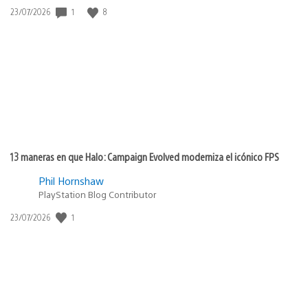
1
8
Fecha
23/07/2026
de
publicación:
13 maneras en que Halo: Campaign Evolved moderniza el icónico FPS
Phil Hornshaw
PlayStation Blog Contributor
1
Fecha
23/07/2026
de
publicación: