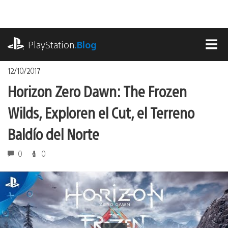
Pasa
al
contenido
playstation.com
PlayStation
.Blog
MEN
12/10/2017
Horizon Zero Dawn: The Frozen
Wilds, Exploren el Cut, el Terreno
Baldío del Norte
0
0