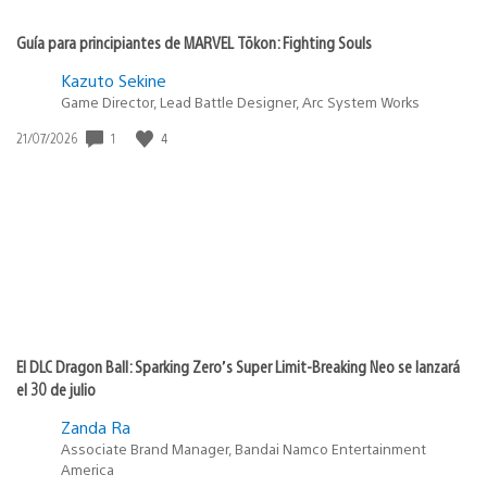
Guía para principiantes de MARVEL Tōkon: Fighting Souls
Kazuto Sekine
Game Director, Lead Battle Designer, Arc System Works
1
4
Fecha
21/07/2026
de
publicación:
El DLC Dragon Ball: Sparking Zero’s Super Limit-Breaking Neo se lanzará
el 30 de julio
Zanda Ra
Associate Brand Manager, Bandai Namco Entertainment
America