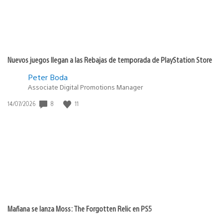
Nuevos juegos llegan a las Rebajas de temporada de PlayStation Store
Peter Boda
Associate Digital Promotions Manager
8
11
Fecha
14/07/2026
de
publicación:
Mañana se lanza Moss: The Forgotten Relic en PS5