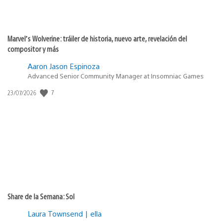
Marvel’s Wolverine: tráiler de historia, nuevo arte, revelación del
compositor y más
Aaron Jason Espinoza
Advanced Senior Community Manager at Insomniac Games
7
Fecha
23/07/2026
de
publicación:
Share de la Semana: Sol
Laura Townsend | ella