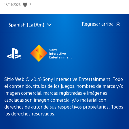
2
Fecha
16/07/2026
de
publicación:
Regresar arriba
Spanish (LatAm)
Elige
Región
una
actual:
región
Sony
Interactive
Entertainment
Sitio Web © 2026 Sony Interactive Entertainment. Todo
el contenido, títulos de los juegos, nombres de marca y/o
imagen comercial, marcas registradas e imágenes
asociadas son
imagen comercial y/o material con
derechos de autor de sus respectivos propietarios
. Todos
los derechos reservados.