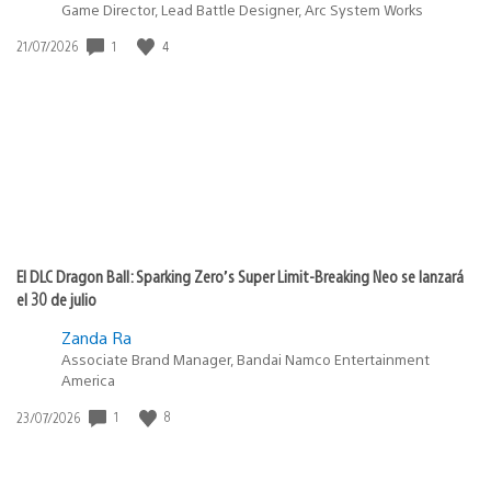
Game Director, Lead Battle Designer, Arc System Works
1
4
Fecha
21/07/2026
de
publicación:
El DLC Dragon Ball: Sparking Zero’s Super Limit-Breaking Neo se lanzará
el 30 de julio
Zanda Ra
Associate Brand Manager, Bandai Namco Entertainment
America
1
8
Fecha
23/07/2026
de
publicación: