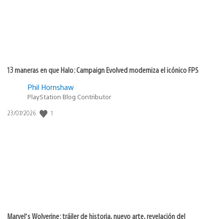
13 maneras en que Halo: Campaign Evolved moderniza el icónico FPS
Phil Hornshaw
PlayStation Blog Contributor
1
Fecha
23/07/2026
de
publicación:
Marvel’s Wolverine: tráiler de historia, nuevo arte, revelación del