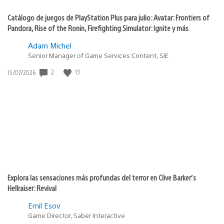
Catálogo de juegos de PlayStation Plus para julio: Avatar: Frontiers of
Pandora, Rise of the Ronin, Firefighting Simulator: Ignite y más
Adam Michel
Senior Manager of Game Services Content, SIE
2
13
Fecha
15/07/2026
de
publicación:
Explora las sensaciones más profundas del terror en Clive Barker’s
Hellraiser: Revival
Emil Esov
Game Director, Saber Interactive