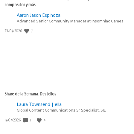
compositor y más
Aaron Jason Espinoza
Advanced Senior Community Manager at Insomniac Games
7
Fecha
23/07/2026
de
publicación:
Share de la Semana: Destellos
Laura Townsend | ella
Global Content Communications Sr. Specialist, SIE
1
4
Fecha
17/07/2026
de
publicación: