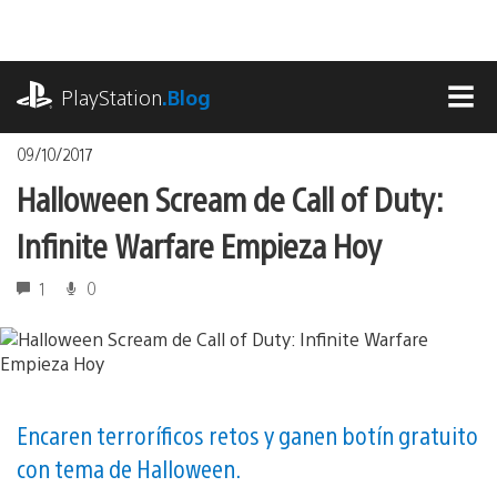
Pasa
al
contenido
playstation.com
PlayStation
.Blog
MEN
09/10/2017
Halloween Scream de Call of Duty:
Infinite Warfare Empieza Hoy
1
0
Encaren terroríficos retos y ganen botín gratuito
con tema de Halloween.