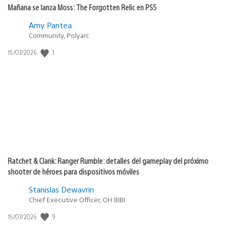
Mañana se lanza Moss: The Forgotten Relic en PS5
Amy Pantea
Community, Polyarc
1
Fecha
15/07/2026
de
publicación:
Ratchet & Clank: Ranger Rumble: detalles del gameplay del próximo
shooter de héroes para dispositivos móviles
Stanislas Dewavrin
Chief Executive Officer, OH BIBI
9
Fecha
15/07/2026
de