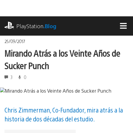
Pasa
al
contenido
playstation.com
PlayStation
.Blog
MEN
25/09/2017
Mirando Atrás a los Veinte Años de
Sucker Punch
3
0
Chris Zimmerman, Co-Fundador, mira atrás a la
historia de dos décadas del estudio.