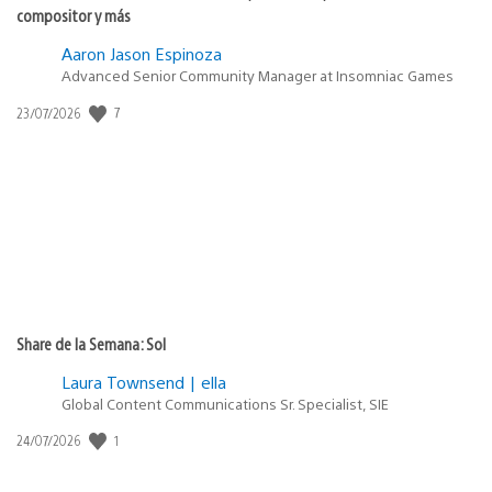
compositor y más
Aaron Jason Espinoza
Advanced Senior Community Manager at Insomniac Games
7
Fecha
23/07/2026
de
publicación:
Share de la Semana: Sol
Laura Townsend | ella
Global Content Communications Sr. Specialist, SIE
1
Fecha
24/07/2026
de
publicación: