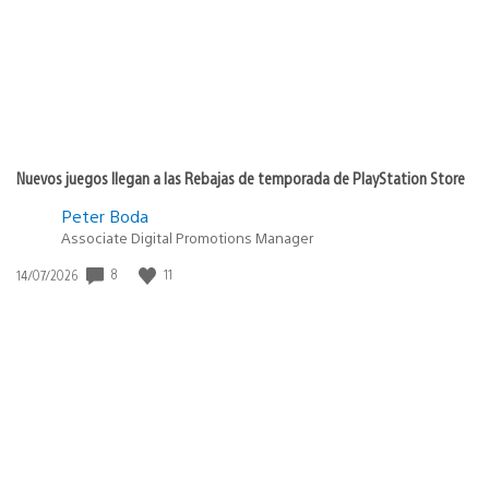
Nuevos juegos llegan a las Rebajas de temporada de PlayStation Store
Peter Boda
Associate Digital Promotions Manager
8
11
Fecha
14/07/2026
de
publicación: