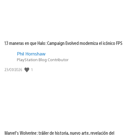
13 maneras en que Halo: Campaign Evolved moderniza el icónico FPS
Phil Hornshaw
PlayStation Blog Contributor
1
Fecha
23/07/2026
de
publicación:
Marvel’s Wolverine: tráiler de historia, nuevo arte, revelación del