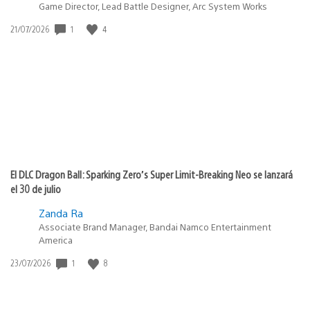
Game Director, Lead Battle Designer, Arc System Works
1
4
Fecha
21/07/2026
de
publicación:
El DLC Dragon Ball: Sparking Zero’s Super Limit-Breaking Neo se lanzará
el 30 de julio
Zanda Ra
Associate Brand Manager, Bandai Namco Entertainment
America
1
8
Fecha
23/07/2026
de
publicación: