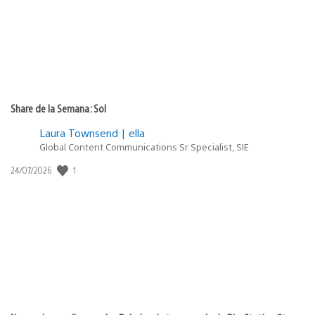
Share de la Semana: Sol
Laura Townsend | ella
Global Content Communications Sr. Specialist, SIE
1
Fecha
24/07/2026
de
publicación: