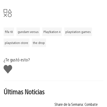
fifa 18
gundam versus
PlayStation 4
playstation games
playstation-store
the drop
¿Te gustó esto?
Me
gusta
Últimas Noticias
Share de la Semana: Combate