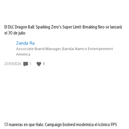
El DLC Dragon Ball: Sparking Zero’s Super Limit-Breaking Neo se lanzará
el 30 de julio
Zanda Ra
Associate Brand Manager, Bandai Namco Entertainment
America
1
8
Fecha
23/07/2026
de
publicación:
13 maneras en que Halo: Campaign Evolved moderniza el icónico FPS