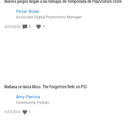
Nuevos juegos llegan a las Rebajas de temporada de PlayStation Store
Peter Boda
Associate Digital Promotions Manager
8
11
Fecha
14/07/2026
de
publicación:
Mañana se lanza Moss: The Forgotten Relic en PS5
Amy Pantea
Community, Polyarc
1
Fecha
15/07/2026
de
publicación: