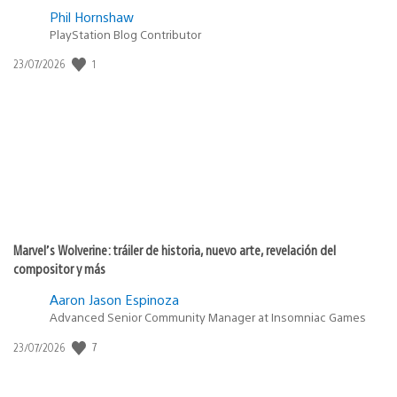
Phil Hornshaw
PlayStation Blog Contributor
1
Fecha
23/07/2026
de
publicación:
Marvel’s Wolverine: tráiler de historia, nuevo arte, revelación del
compositor y más
Aaron Jason Espinoza
Advanced Senior Community Manager at Insomniac Games
7
Fecha
23/07/2026
de
publicación: