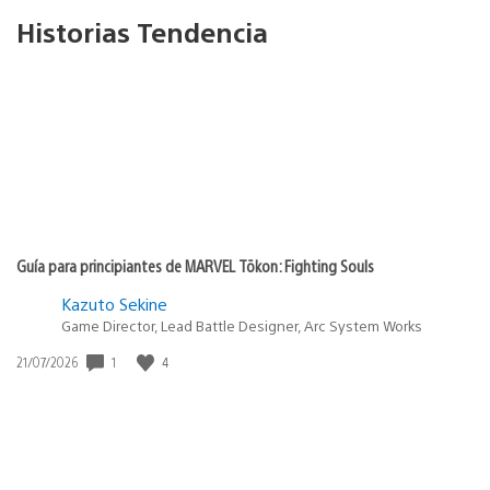
Historias Tendencia
Guía para principiantes de MARVEL Tōkon: Fighting Souls
Kazuto Sekine
Game Director, Lead Battle Designer, Arc System Works
1
4
Fecha
21/07/2026
de
publicación: