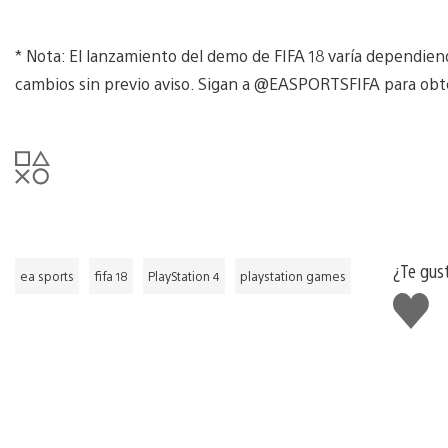
* Nota: El lanzamiento del demo de FIFA 18 varía dependiend
cambios sin previo aviso. Sigan a @EASPORTSFIFA para obte
¿Te gus
ea sports
fifa 18
PlayStation 4
playstation games
Me
gusta