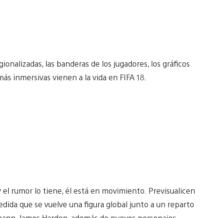
onalizadas, las banderas de los jugadores, los gráficos
más inmersivas vienen a la vida en FIFA 18.
el rumor lo tiene, él está en movimiento. Previsualicen
edida que se vuelve una figura global junto a un reparto
ezmann, James Harden, además de nuevos personajes