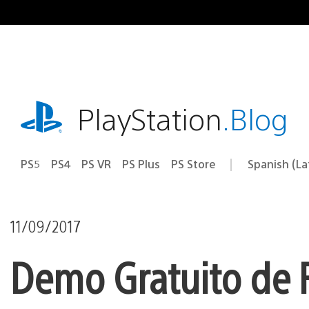
Pasa
al
contenido
playstation.com
PlayStation
.Blog
PS5
PS4
PS VR
PS Plus
PS Store
Spanish (L
Elige
Región
una
actual:
región
11/09/2017
Demo Gratuito de 