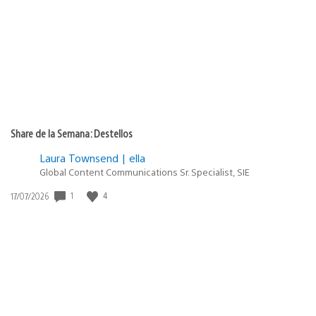
publicación:
Share de la Semana: Destellos
Laura Townsend | ella
Global Content Communications Sr. Specialist, SIE
1
4
Fecha
17/07/2026
de
publicación: