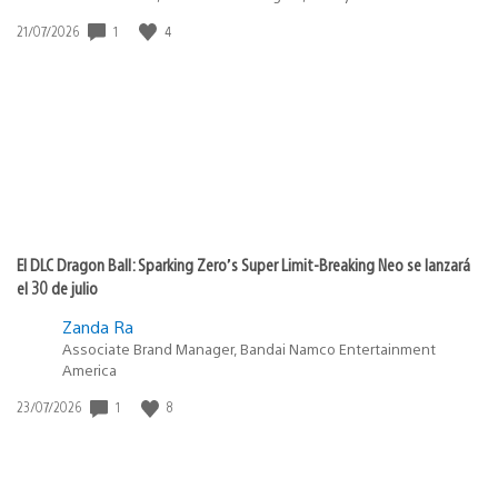
1
4
Fecha
21/07/2026
de
publicación:
El DLC Dragon Ball: Sparking Zero’s Super Limit-Breaking Neo se lanzará
el 30 de julio
Zanda Ra
Associate Brand Manager, Bandai Namco Entertainment
America
1
8
Fecha
23/07/2026
de
publicación: