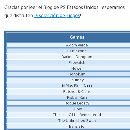
Gracias por leer el Blog de PS Estados Unidos, ¡esperamos
que disfruten
la selección de juegos
!
Games
Axiom Verge
Battlezone
Darkest Dungeon
Firewatch
Flower
Hohokum
Journey
N Plus Plus (N++)
Ratchet & Clank
Risk of Rain
Rogue Legacy
SOMA
The Last Of Us Remastered
The Unfinished Swan
Transistor