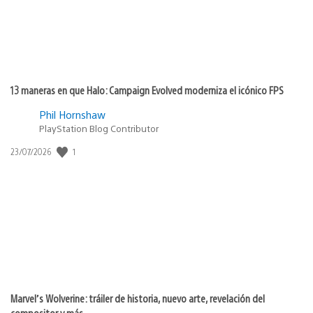
13 maneras en que Halo: Campaign Evolved moderniza el icónico FPS
Phil Hornshaw
PlayStation Blog Contributor
1
Fecha
23/07/2026
de
publicación:
Marvel’s Wolverine: tráiler de historia, nuevo arte, revelación del
compositor y más