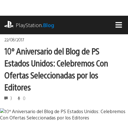
Pasa
al
contenido
playstation.com
PlayStation
.Blog
MEN
22/08/2017
10º Aniversario del Blog de PS
Estados Unidos: Celebremos Con
Ofertas Seleccionadas por los
Editores
3
0