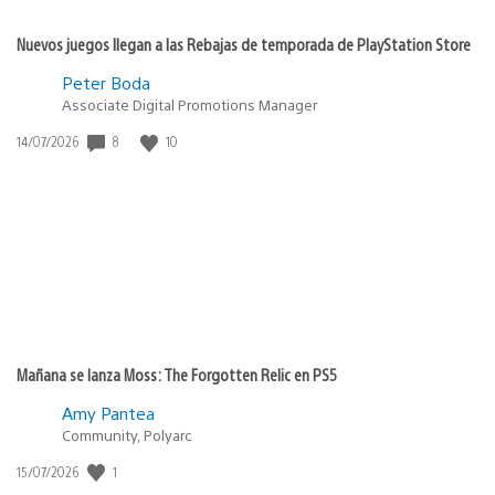
Nuevos juegos llegan a las Rebajas de temporada de PlayStation Store
Peter Boda
Associate Digital Promotions Manager
8
10
Fecha
14/07/2026
de
publicación:
Mañana se lanza Moss: The Forgotten Relic en PS5
Amy Pantea
Community, Polyarc
1
Fecha
15/07/2026
de