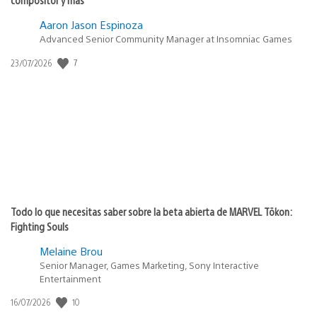
Aaron Jason Espinoza
Advanced Senior Community Manager at Insomniac Games
7
Fecha
23/07/2026
de
publicación:
Todo lo que necesitas saber sobre la beta abierta de MARVEL Tōkon:
Fighting Souls
Melaine Brou
Senior Manager, Games Marketing, Sony Interactive
Entertainment
10
Fecha
16/07/2026
de