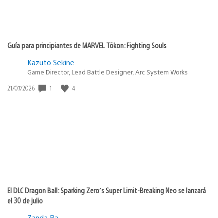
Guía para principiantes de MARVEL Tōkon: Fighting Souls
Kazuto Sekine
Game Director, Lead Battle Designer, Arc System Works
1
4
Fecha
21/07/2026
de
publicación:
El DLC Dragon Ball: Sparking Zero’s Super Limit-Breaking Neo se lanzará
el 30 de julio
Zanda Ra