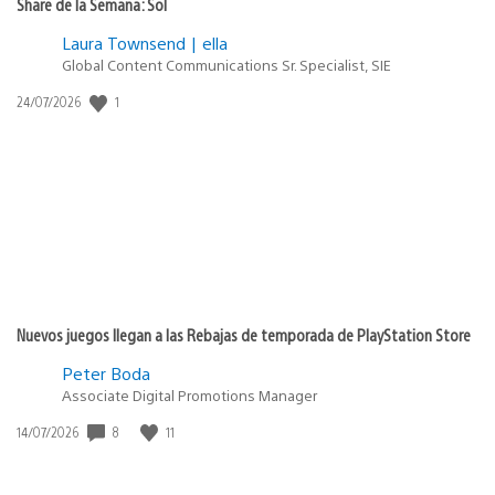
Share de la Semana: Sol
Laura Townsend | ella
Global Content Communications Sr. Specialist, SIE
1
Fecha
24/07/2026
de
publicación:
Nuevos juegos llegan a las Rebajas de temporada de PlayStation Store
Peter Boda
Associate Digital Promotions Manager
8
11
Fecha
14/07/2026
de
publicación: