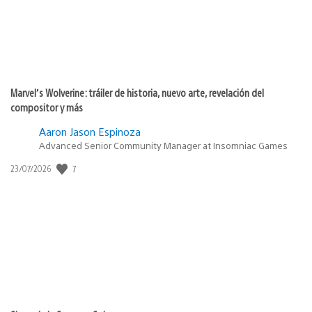
Marvel’s Wolverine: tráiler de historia, nuevo arte, revelación del
compositor y más
Aaron Jason Espinoza
Advanced Senior Community Manager at Insomniac Games
7
Fecha
23/07/2026
de
publicación: