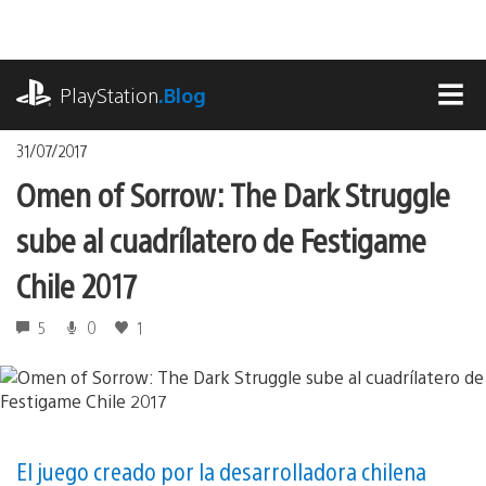
Pasa
al
contenido
playstation.com
PlayStation
.Blog
MEN
31/07/2017
Omen of Sorrow: The Dark Struggle
sube al cuadrílatero de Festigame
Chile 2017
5
0
1
El juego creado por la desarrolladora chilena