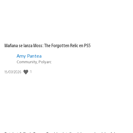
Mañana se lanza Moss: The Forgotten Relic en PS5
Amy Pantea
Community, Polyarc
1
Fecha
15/07/2026
de
publicación: