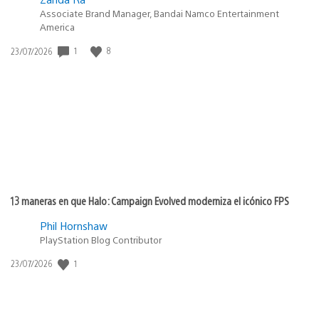
Associate Brand Manager, Bandai Namco Entertainment
America
1
8
Fecha
23/07/2026
de
publicación:
13 maneras en que Halo: Campaign Evolved moderniza el icónico FPS
Phil Hornshaw
PlayStation Blog Contributor
1
Fecha
23/07/2026
de
publicación: