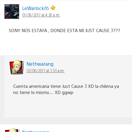
LeWarlock85
01/08/2017 at 4:28 p.m.
SONY NOS ESTAFA , DONDE ESTA MI JUST CAUSE 3???
Nethwarang
02/08/2017 at 3:30 a.m.
Cuenta americana tiene Just Cause 3 XD la chilena ya
no tiene lo mismo… XD ggwp