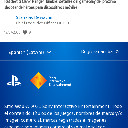
Ratchet & Clank: Ranger Rumble: detalles del gameplay del próximo
shooter de héroes para dispositivos móviles
Stanislas Dewavrin
Chief Executive Officer, OH BIBI
9
Fecha
15/07/2026
de
publicación:
Regresar arriba
Spanish (LatAm)
Elige
Región
una
actual:
región
Sony
Interactive
Entertainment
Sitio Web © 2026 Sony Interactive Entertainment. Todo
el contenido, títulos de los juegos, nombres de marca y/o
imagen comercial, marcas registradas e imágenes
asociadas son
imagen comercial y/o material con