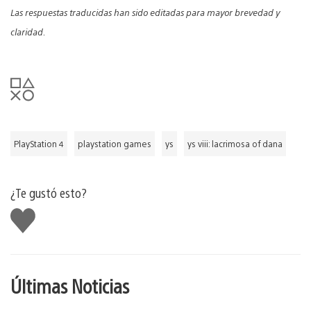
Las respuestas traducidas han sido editadas para mayor brevedad y
claridad.
PlayStation 4
playstation games
ys
ys viii: lacrimosa of dana
¿Te gustó esto?
Me
gusta
Últimas Noticias