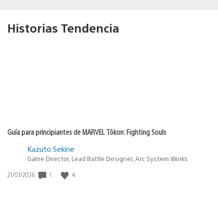
Historias Tendencia
Guía para principiantes de MARVEL Tōkon: Fighting Souls
Kazuto Sekine
Game Director, Lead Battle Designer, Arc System Works
1
4
Fecha
21/07/2026
de
publicación: