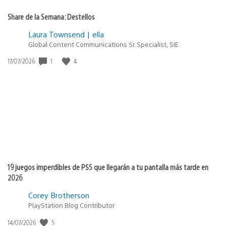
Share de la Semana: Destellos
Laura Townsend | ella
Global Content Communications Sr. Specialist, SIE
1
4
Fecha
17/07/2026
de
publicación:
19 juegos imperdibles de PS5 que llegarán a tu pantalla más tarde en
2026
Corey Brotherson
PlayStation Blog Contributor
5
Fecha
14/07/2026