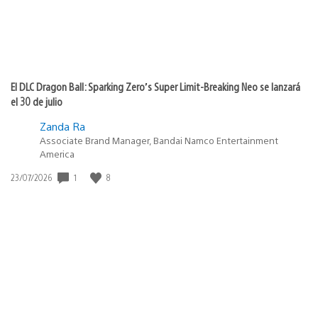
El DLC Dragon Ball: Sparking Zero’s Super Limit-Breaking Neo se lanzará
el 30 de julio
Zanda Ra
Associate Brand Manager, Bandai Namco Entertainment
America
1
8
Fecha
23/07/2026
de
publicación: