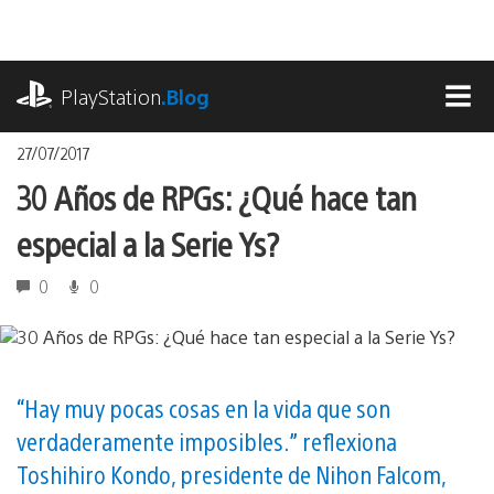
Pasa
al
contenido
playstation.com
PlayStation
.Blog
MEN
27/07/2017
30 Años de RPGs: ¿Qué hace tan
especial a la Serie Ys?
0
0
“Hay muy pocas cosas en la vida que son
verdaderamente imposibles.” reflexiona
Toshihiro Kondo, presidente de Nihon Falcom,