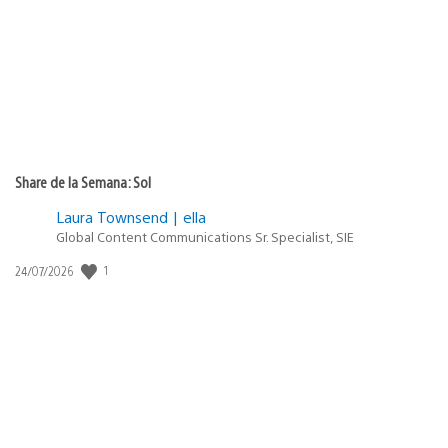
publicación:
Share de la Semana: Sol
Laura Townsend | ella
Global Content Communications Sr. Specialist, SIE
1
Fecha
24/07/2026
de
publicación: