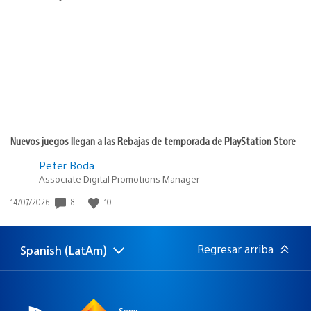
de
publicación:
Nuevos juegos llegan a las Rebajas de temporada de PlayStation Store
Peter Boda
Associate Digital Promotions Manager
8
10
Fecha
14/07/2026
de
publicación:
Regresar arriba
Spanish (LatAm)
Elige
Región
una
actual:
región
Sony