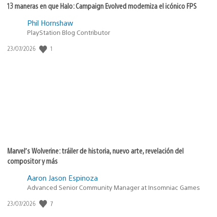
13 maneras en que Halo: Campaign Evolved moderniza el icónico FPS
Phil Hornshaw
PlayStation Blog Contributor
1
Fecha
23/07/2026
de
publicación:
Marvel’s Wolverine: tráiler de historia, nuevo arte, revelación del
compositor y más
Aaron Jason Espinoza
Advanced Senior Community Manager at Insomniac Games
7
Fecha
23/07/2026
de