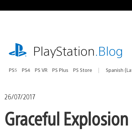
Pasa
al
contenido
playstation.com
PlayStation
.Blog
PS5
PS4
PS VR
PS Plus
PS Store
Spanish (L
Elige
Región
una
actual:
región
26/07/2017
Graceful Explosio