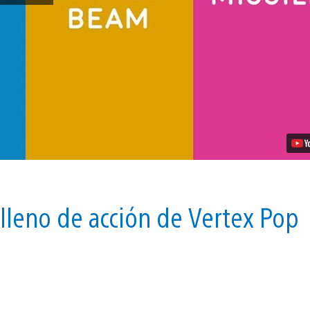
Machine
Detona
Graciosamente
en
PS4
el
8
de
Agosto
Video
 lleno de acción de Vertex Pop