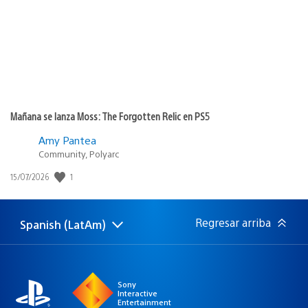
Mañana se lanza Moss: The Forgotten Relic en PS5
Amy Pantea
Community, Polyarc
1
Fecha
15/07/2026
de
publicación:
Regresar arriba
Spanish (LatAm)
Elige
Región
una
actual:
región
Sony
Interactive
Entertainment