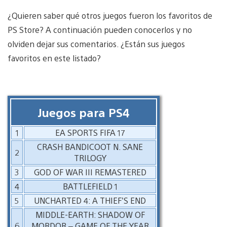
¿Quieren saber qué otros juegos fueron los favoritos de
PS Store? A continuación pueden conocerlos y no
olviden dejar sus comentarios. ¿Están sus juegos
favoritos en este listado?
Juegos para PS4
1
EA SPORTS FIFA 17
CRASH BANDICOOT N. SANE
2
TRILOGY
3
GOD OF WAR III REMASTERED
4
BATTLEFIELD 1
5
UNCHARTED 4: A THIEF’S END
MIDDLE-EARTH: SHADOW OF
6
MORDOR – GAME OF THE YEAR