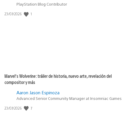
PlayStation Blog Contributor
1
Fecha
23/07/2026
de
publicación:
Marvel’s Wolverine: tráiler de historia, nuevo arte, revelación del
compositor y más
Aaron Jason Espinoza
Advanced Senior Community Manager at Insomniac Games
7
Fecha
23/07/2026
de
publicación: