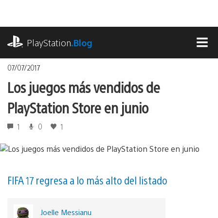
Pasa
al
contenido
playstation.com
PlayStation
.Blog
MEN
07/07/2017
Los juegos más vendidos de
PlayStation Store en junio
1
0
1
FIFA 17 regresa a lo más alto del listado
Joelle Messianu