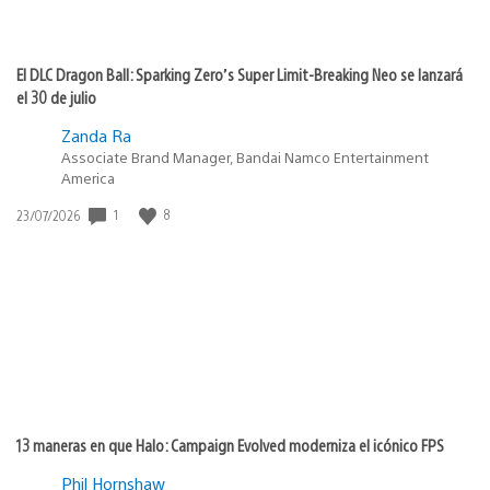
El DLC Dragon Ball: Sparking Zero’s Super Limit-Breaking Neo se lanzará
el 30 de julio
Zanda Ra
Associate Brand Manager, Bandai Namco Entertainment
America
1
8
Fecha
23/07/2026
de
publicación:
13 maneras en que Halo: Campaign Evolved moderniza el icónico FPS
Phil Hornshaw