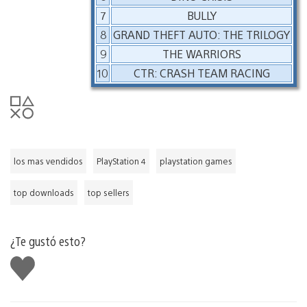
7
BULLY
8
GRAND THEFT AUTO: THE TRILOGY
9
THE WARRIORS
10
CTR: CRASH TEAM RACING
los mas vendidos
PlayStation 4
playstation games
top downloads
top sellers
¿Te gustó esto?
Me
gusta