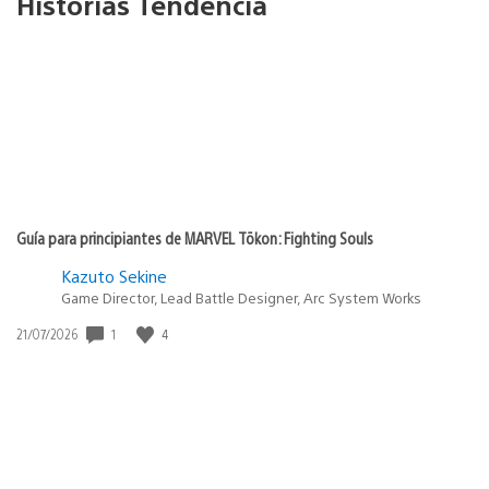
Historias Tendencia
Guía para principiantes de MARVEL Tōkon: Fighting Souls
Kazuto Sekine
Game Director, Lead Battle Designer, Arc System Works
1
4
Fecha
21/07/2026
de
publicación: