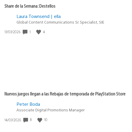
Share de la Semana: Destellos
Laura Townsend | ella
Global Content Communications Sr. Specialist, SIE
1
4
Fecha
17/07/2026
de
publicación:
Nuevos juegos llegan a las Rebajas de temporada de PlayStation Store
Peter Boda
Associate Digital Promotions Manager
8
10
Fecha
14/07/2026
de
publicación: