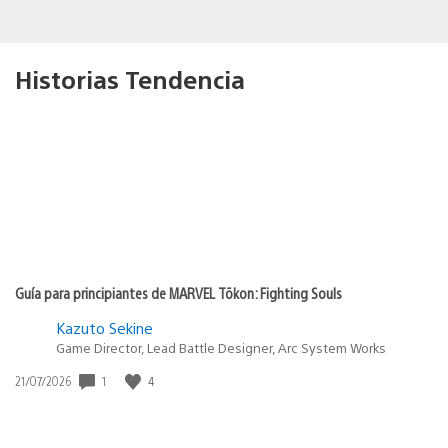
Historias Tendencia
Guía para principiantes de MARVEL Tōkon: Fighting Souls
Kazuto Sekine
Game Director, Lead Battle Designer, Arc System Works
1
4
Fecha
21/07/2026
de
publicación: