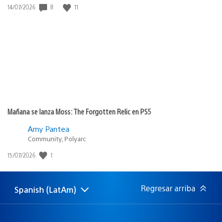
8
11
Fecha
14/07/2026
de
publicación:
Mañana se lanza Moss: The Forgotten Relic en PS5
Amy Pantea
Community, Polyarc
1
Fecha
15/07/2026
de
publicación:
Regresar arriba
Spanish (LatAm)
Elige
Región
una
actual:
región