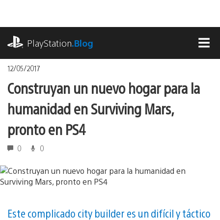
Pasa
al
contenido
playstation.com
PlayStation
.Blog
MEN
12/05/2017
Construyan un nuevo hogar para la
humanidad en Surviving Mars,
pronto en PS4
0
0
Este complicado city builder es un difícil y táctico