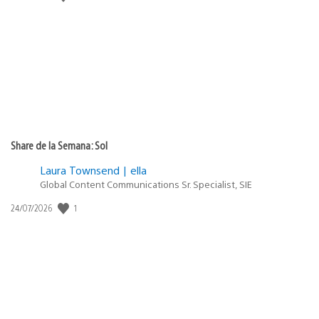
de
publicación:
Share de la Semana: Sol
Laura Townsend | ella
Global Content Communications Sr. Specialist, SIE
1
Fecha
24/07/2026
de
publicación: