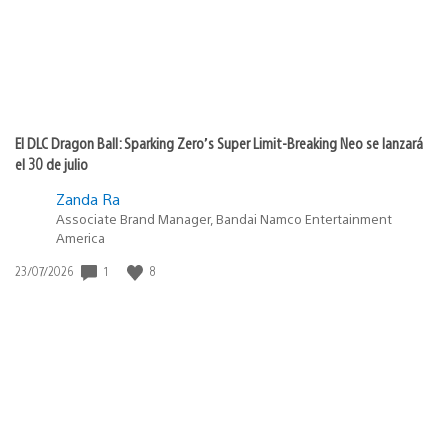
El DLC Dragon Ball: Sparking Zero’s Super Limit-Breaking Neo se lanzará
el 30 de julio
Zanda Ra
Associate Brand Manager, Bandai Namco Entertainment
America
1
8
Fecha
23/07/2026
de
publicación: