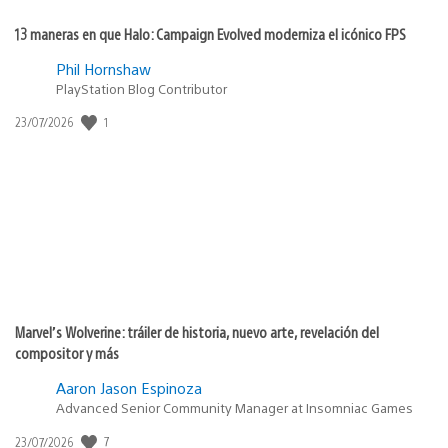
13 maneras en que Halo: Campaign Evolved moderniza el icónico FPS
Phil Hornshaw
PlayStation Blog Contributor
1
Fecha
23/07/2026
de
publicación:
Marvel’s Wolverine: tráiler de historia, nuevo arte, revelación del
compositor y más
Aaron Jason Espinoza
Advanced Senior Community Manager at Insomniac Games
7
Fecha
23/07/2026