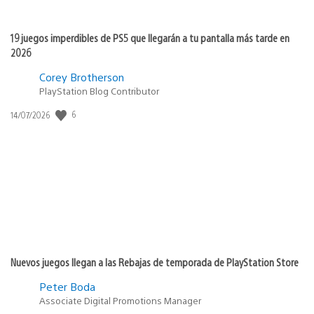
19 juegos imperdibles de PS5 que llegarán a tu pantalla más tarde en
2026
Corey Brotherson
PlayStation Blog Contributor
6
Fecha
14/07/2026
de
publicación:
Nuevos juegos llegan a las Rebajas de temporada de PlayStation Store
Peter Boda
Associate Digital Promotions Manager