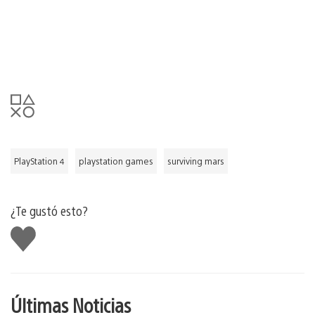
PlayStation 4
playstation games
surviving mars
¿Te gustó esto?
Me
gusta
Últimas Noticias