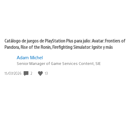
Catálogo de juegos de PlayStation Plus para julio: Avatar: Frontiers of
Pandora, Rise of the Ronin, Firefighting Simulator: Ignite y más
Adam Michel
Senior Manager of Game Services Content, SIE
2
13
Fecha
15/07/2026
de
publicación: