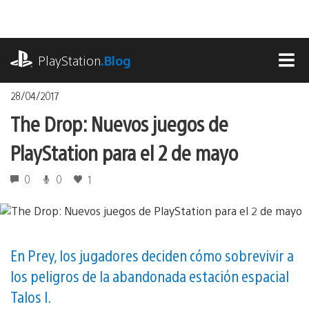
Pasa
al
contenido
playstation.com
PlayStation
.Blog
MEN
28/04/2017
The Drop: Nuevos juegos de
PlayStation para el 2 de mayo
0
0
1
En Prey, los jugadores deciden cómo sobrevivir a
los peligros de la abandonada estación espacial
Talos I.