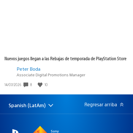
de
publicación:
Nuevos juegos llegan a las Rebajas de temporada de PlayStation Store
Peter Boda
Associate Digital Promotions Manager
8
10
Fecha
14/07/2026
de
publicación:
Regresar arriba
Spanish (LatAm)
Elige
Región
una
actual:
región
Sony