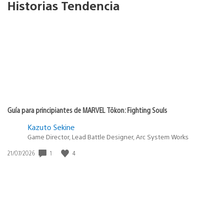
Historias Tendencia
Guía para principiantes de MARVEL Tōkon: Fighting Souls
Kazuto Sekine
Game Director, Lead Battle Designer, Arc System Works
1
4
Fecha
21/07/2026
de
publicación: