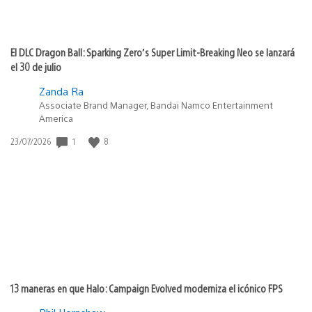
El DLC Dragon Ball: Sparking Zero’s Super Limit-Breaking Neo se lanzará
el 30 de julio
Zanda Ra
Associate Brand Manager, Bandai Namco Entertainment
America
1
8
Fecha
23/07/2026
de
publicación:
13 maneras en que Halo: Campaign Evolved moderniza el icónico FPS