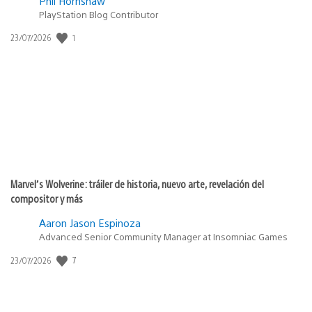
Phil Hornshaw
PlayStation Blog Contributor
1
Fecha
23/07/2026
de
publicación:
Marvel’s Wolverine: tráiler de historia, nuevo arte, revelación del
compositor y más
Aaron Jason Espinoza
Advanced Senior Community Manager at Insomniac Games
7
Fecha
23/07/2026
de
publicación: