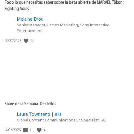
Todo lo que necesitas saber sobre la beta abierta de MARVEL Tōkon:
Fighting Souls
Melaine Brou
Senior Manager, Games Marketing, Sony Interactive
Entertainment
10
Fecha
16/07/2026
de
publicación:
Share de la Semana: Destellos
Laura Townsend | ella
Global Content Communications Sr. Specialist, SIE
1
4
Fecha
17/07/2026