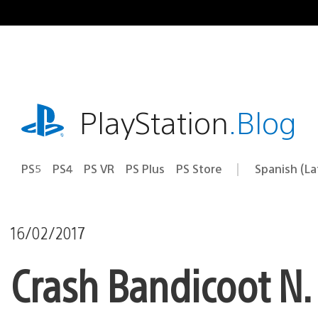
Pasa
al
contenido
playstation.com
PlayStation
.Blog
PS5
PS4
PS VR
PS Plus
PS Store
Spanish (L
Elige
Región
una
actual:
región
16/02/2017
Crash Bandicoot N. 