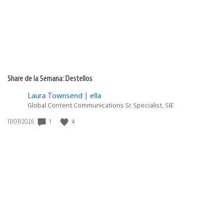
Share de la Semana: Destellos
Laura Townsend | ella
Global Content Communications Sr. Specialist, SIE
1
4
Fecha
17/07/2026
de
publicación: