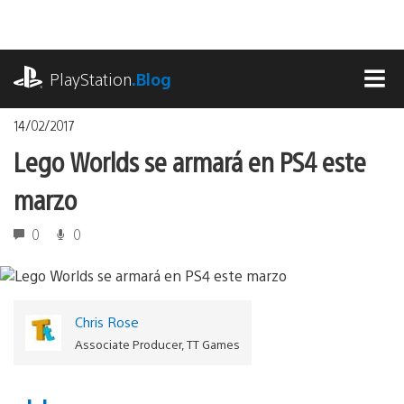
Pasa
al
contenido
playstation.com
PlayStation
.Blog
MEN
14/02/2017
Lego Worlds se armará en PS4 este
marzo
0
0
Chris Rose
Associate Producer, TT Games