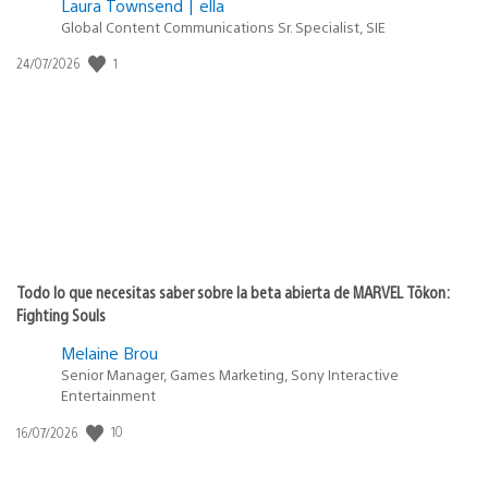
Laura Townsend | ella
Global Content Communications Sr. Specialist, SIE
1
Fecha
24/07/2026
de
publicación:
Todo lo que necesitas saber sobre la beta abierta de MARVEL Tōkon:
Fighting Souls
Melaine Brou
Senior Manager, Games Marketing, Sony Interactive
Entertainment
10
Fecha
16/07/2026
de
publicación: