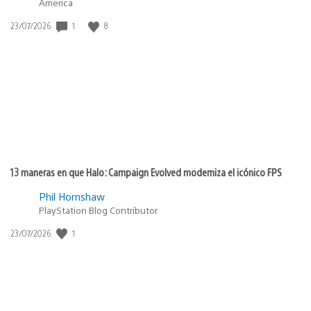
America
1
8
Fecha
23/07/2026
de
publicación:
13 maneras en que Halo: Campaign Evolved moderniza el icónico FPS
Phil Hornshaw
PlayStation Blog Contributor
1
Fecha
23/07/2026
de
publicación: