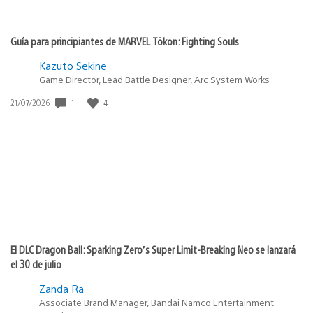
Guía para principiantes de MARVEL Tōkon: Fighting Souls
Kazuto Sekine
Game Director, Lead Battle Designer, Arc System Works
1
4
Fecha
21/07/2026
de
publicación:
El DLC Dragon Ball: Sparking Zero’s Super Limit-Breaking Neo se lanzará
el 30 de julio
Zanda Ra
Associate Brand Manager, Bandai Namco Entertainment