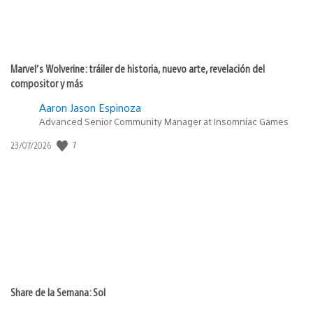
Marvel’s Wolverine: tráiler de historia, nuevo arte, revelación del
compositor y más
Aaron Jason Espinoza
Advanced Senior Community Manager at Insomniac Games
7
Fecha
23/07/2026
de
publicación:
Share de la Semana: Sol