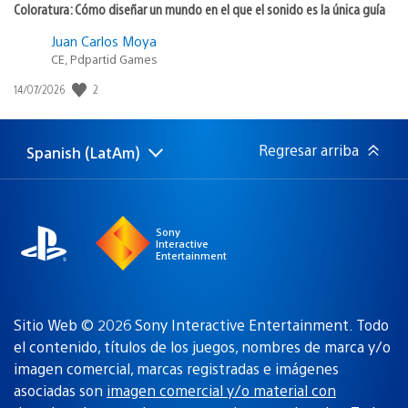
Coloratura: Cómo diseñar un mundo en el que el sonido es la única guía
Juan Carlos Moya
CE, Pdpartid Games
2
Fecha
14/07/2026
de
publicación:
Regresar arriba
Spanish (LatAm)
Elige
Región
una
actual:
región
Sony
Interactive
Entertainment
Sitio Web © 2026 Sony Interactive Entertainment. Todo
el contenido, títulos de los juegos, nombres de marca y/o
imagen comercial, marcas registradas e imágenes
asociadas son
imagen comercial y/o material con