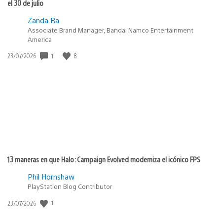
el 30 de julio
Zanda Ra
Associate Brand Manager, Bandai Namco Entertainment
America
1
8
Fecha
23/07/2026
de
publicación:
13 maneras en que Halo: Campaign Evolved moderniza el icónico FPS
Phil Hornshaw
PlayStation Blog Contributor
1
Fecha
23/07/2026
de
publicación: