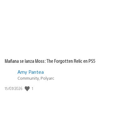
de
publicación:
Mañana se lanza Moss: The Forgotten Relic en PS5
Amy Pantea
Community, Polyarc
1
Fecha
15/07/2026
de
publicación: