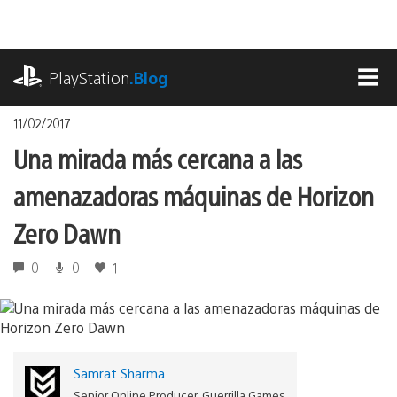
Pasa
al
contenido
playstation.com
PlayStation
.Blog
MEN
11/02/2017
Una mirada más cercana a las
amenazadoras máquinas de Horizon
Zero Dawn
0
0
1
Samrat Sharma
Senior Online Producer, Guerrilla Games