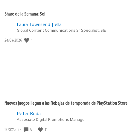
Share de la Semana: Sol
Laura Townsend | ella
Global Content Communications Sr. Specialist, SIE
1
Fecha
24/07/2026
de
publicación:
Nuevos juegos llegan a las Rebajas de temporada de PlayStation Store
Peter Boda
Associate Digital Promotions Manager
8
11
Fecha
14/07/2026