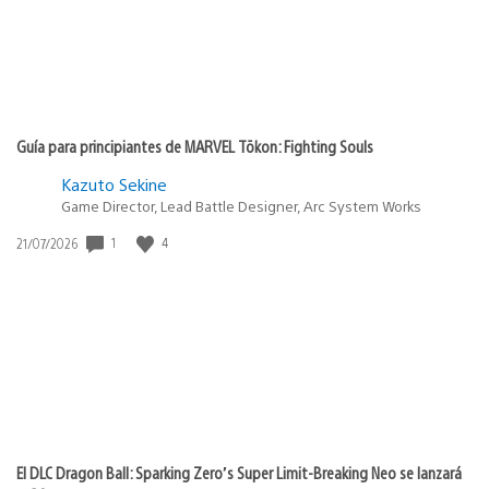
Guía para principiantes de MARVEL Tōkon: Fighting Souls
Kazuto Sekine
Game Director, Lead Battle Designer, Arc System Works
1
4
Fecha
21/07/2026
de
publicación:
El DLC Dragon Ball: Sparking Zero’s Super Limit-Breaking Neo se lanzará