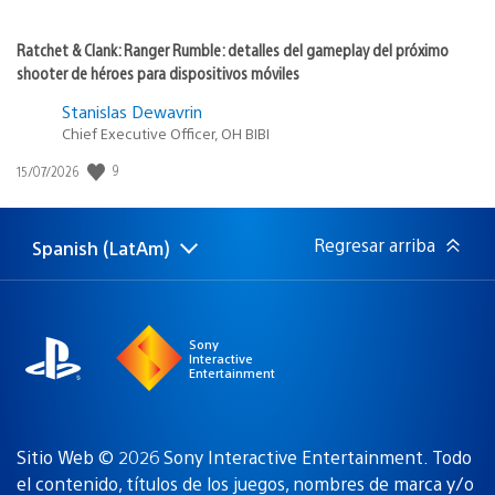
Ratchet & Clank: Ranger Rumble: detalles del gameplay del próximo
shooter de héroes para dispositivos móviles
Stanislas Dewavrin
Chief Executive Officer, OH BIBI
9
Fecha
15/07/2026
de
publicación:
Regresar arriba
Spanish (LatAm)
Elige
Región
una
actual:
región
Sony
Interactive
Entertainment
Sitio Web © 2026 Sony Interactive Entertainment. Todo
el contenido, títulos de los juegos, nombres de marca y/o