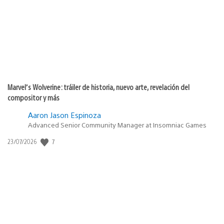
Marvel’s Wolverine: tráiler de historia, nuevo arte, revelación del
compositor y más
Aaron Jason Espinoza
Advanced Senior Community Manager at Insomniac Games
7
Fecha
23/07/2026
de
publicación: