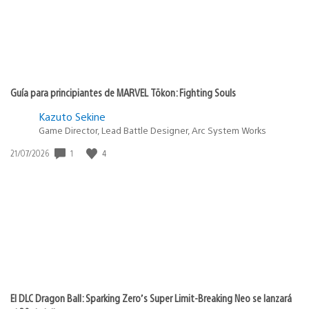
Guía para principiantes de MARVEL Tōkon: Fighting Souls
Kazuto Sekine
Game Director, Lead Battle Designer, Arc System Works
1
4
Fecha
21/07/2026
de
publicación:
El DLC Dragon Ball: Sparking Zero’s Super Limit-Breaking Neo se lanzará