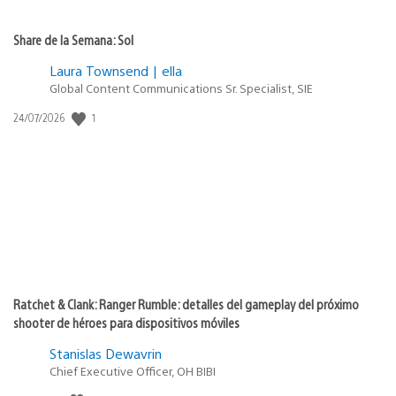
Share de la Semana: Sol
Laura Townsend | ella
Global Content Communications Sr. Specialist, SIE
1
Fecha
24/07/2026
de
publicación:
Ratchet & Clank: Ranger Rumble: detalles del gameplay del próximo
shooter de héroes para dispositivos móviles
Stanislas Dewavrin
Chief Executive Officer, OH BIBI