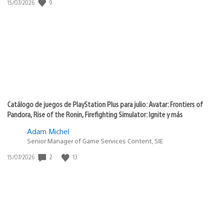
9
Fecha
15/07/2026
de
publicación:
Catálogo de juegos de PlayStation Plus para julio: Avatar: Frontiers of
Pandora, Rise of the Ronin, Firefighting Simulator: Ignite y más
Adam Michel
Senior Manager of Game Services Content, SIE
2
13
Fecha
15/07/2026
de
publicación: