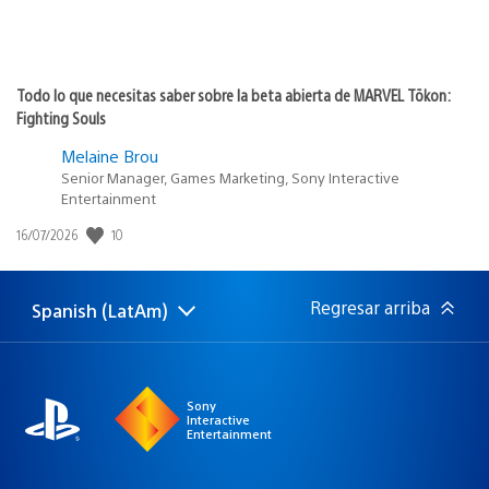
Todo lo que necesitas saber sobre la beta abierta de MARVEL Tōkon:
Fighting Souls
Melaine Brou
Senior Manager, Games Marketing, Sony Interactive
Entertainment
10
Fecha
16/07/2026
de
publicación:
Regresar arriba
Spanish (LatAm)
Elige
Región
una
actual:
región
Sony
Interactive
Entertainment