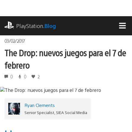
Pasa
al
contenido
playstation.com
PlayStation
.Blog
MEN
03/02/2017
The Drop: nuevos juegos para el 7 de
febrero
0
0
2
Ryan Clements
Senior Specialist, SIEA Social Media