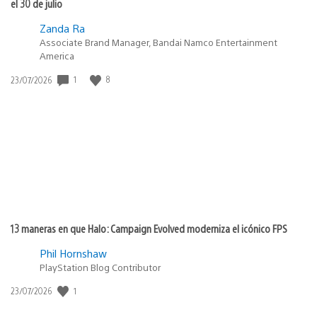
el 30 de julio
Zanda Ra
Associate Brand Manager, Bandai Namco Entertainment
America
1
8
Fecha
23/07/2026
de
publicación:
13 maneras en que Halo: Campaign Evolved moderniza el icónico FPS
Phil Hornshaw
PlayStation Blog Contributor
1
Fecha
23/07/2026
de
publicación: