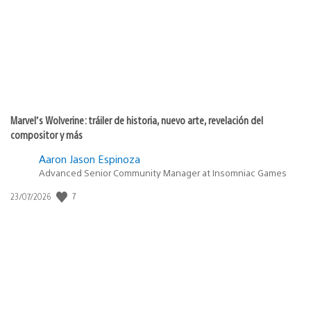
Marvel’s Wolverine: tráiler de historia, nuevo arte, revelación del
compositor y más
Aaron Jason Espinoza
Advanced Senior Community Manager at Insomniac Games
7
Fecha
23/07/2026
de
publicación: