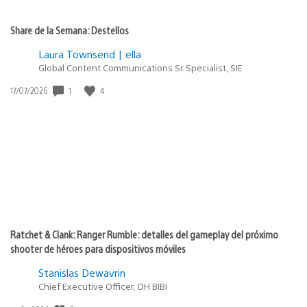
Share de la Semana: Destellos
Laura Townsend | ella
Global Content Communications Sr. Specialist, SIE
1
4
Fecha
17/07/2026
de
publicación:
Ratchet & Clank: Ranger Rumble: detalles del gameplay del próximo
shooter de héroes para dispositivos móviles
Stanislas Dewavrin
Chief Executive Officer, OH BIBI