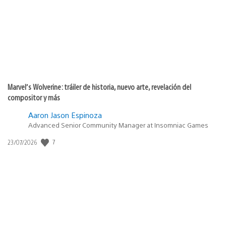
Marvel’s Wolverine: tráiler de historia, nuevo arte, revelación del
compositor y más
Aaron Jason Espinoza
Advanced Senior Community Manager at Insomniac Games
7
Fecha
23/07/2026
de
publicación: