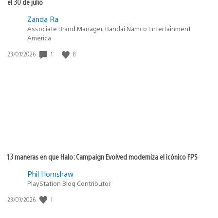
el 30 de julio
Zanda Ra
Associate Brand Manager, Bandai Namco Entertainment
America
1
8
Fecha
23/07/2026
de
publicación:
13 maneras en que Halo: Campaign Evolved moderniza el icónico FPS
Phil Hornshaw
PlayStation Blog Contributor
1
Fecha
23/07/2026
de
publicación: