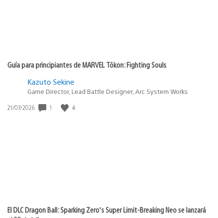
Guía para principiantes de MARVEL Tōkon: Fighting Souls
Kazuto Sekine
Game Director, Lead Battle Designer, Arc System Works
1
4
Fecha
21/07/2026
de
publicación:
El DLC Dragon Ball: Sparking Zero’s Super Limit-Breaking Neo se lanzará