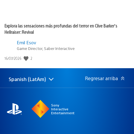
Explora las sensaciones más profundas del terror en Clive Barker’s
Hellraiser: Revival
Emil Esov
Game Director, Saber Interactive
2
Fecha
16/07/2026
de
publicación:
Regresar arriba
Spanish (LatAm)
Elige
Región
una
actual:
región
Sony
Interactive
Entertainment