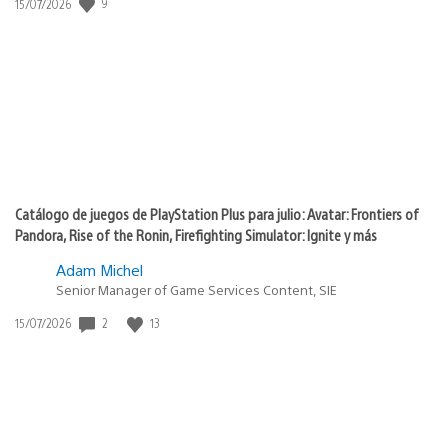
9
Fecha
15/07/2026
de
publicación:
Catálogo de juegos de PlayStation Plus para julio: Avatar: Frontiers of
Pandora, Rise of the Ronin, Firefighting Simulator: Ignite y más
Adam Michel
Senior Manager of Game Services Content, SIE
2
13
Fecha
15/07/2026
de
publicación: