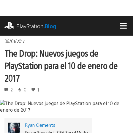
Pasa
al
contenido
playstation.com
PlayStation
.Blog
MEN
06/01/2017
The Drop: Nuevos juegos de
PlayStation para el 10 de enero de
2017
2
0
1
Ryan Clements
Senior Specialist, SIEA Social Media