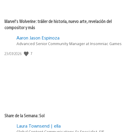
Marvel’s Wolverine: tráiler de historia, nuevo arte, revelación del
compositor y más
Aaron Jason Espinoza
Advanced Senior Community Manager at Insomniac Games
7
Fecha
23/07/2026
de
publicación:
Share de la Semana: Sol
Laura Townsend | ella
Global Content Communications Sr. Specialist, SIE