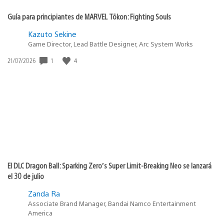
Guía para principiantes de MARVEL Tōkon: Fighting Souls
Kazuto Sekine
Game Director, Lead Battle Designer, Arc System Works
1
4
Fecha
21/07/2026
de
publicación:
El DLC Dragon Ball: Sparking Zero’s Super Limit-Breaking Neo se lanzará
el 30 de julio
Zanda Ra
Associate Brand Manager, Bandai Namco Entertainment
America