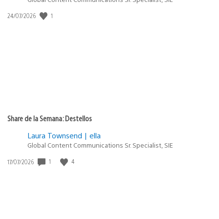
1
Fecha
24/07/2026
de
publicación:
Share de la Semana: Destellos
Laura Townsend | ella
Global Content Communications Sr. Specialist, SIE
1
4
Fecha
17/07/2026
de
publicación: