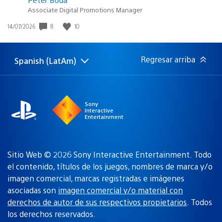
Associate Digital Promotions Manager
8
10
Fecha
14/07/2026
de
publicación:
Regresar arriba
Spanish (LatAm)
Elige
Región
una
actual:
región
Sony
Interactive
Entertainment
Sitio Web © 2026 Sony Interactive Entertainment. Todo
el contenido, títulos de los juegos, nombres de marca y/o
imagen comercial, marcas registradas e imágenes
asociadas son
imagen comercial y/o material con
derechos de autor de sus respectivos propietarios
. Todos
los derechos reservados.