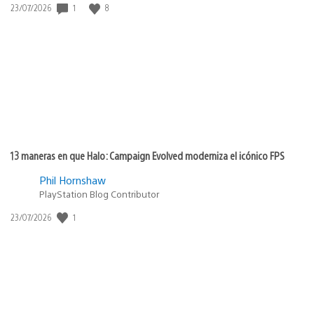
1
8
Fecha
23/07/2026
de
publicación:
13 maneras en que Halo: Campaign Evolved moderniza el icónico FPS
Phil Hornshaw
PlayStation Blog Contributor
1
Fecha
23/07/2026
de
publicación: