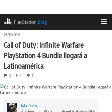
Pasa
al
contenido
playstation.com
PlayStation
.Blog
MEN
23/12/2016
Call of Duty: Infinite Warfare
PlayStation 4 Bundle llegará a
Latinoamérica
0
0
1
John Koller
Vice President, PlayStation Brand Marketing, SIEA