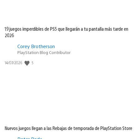
19 juegos imperdibles de PS5 que llegarán a tu pantalla más tarde en
2026
Corey Brotherson
PlayStation Blog Contributor
5
Fecha
14/07/2026
de
publicación:
Nuevos juegos llegan a las Rebajas de temporada de PlayStation Store
Peter Boda