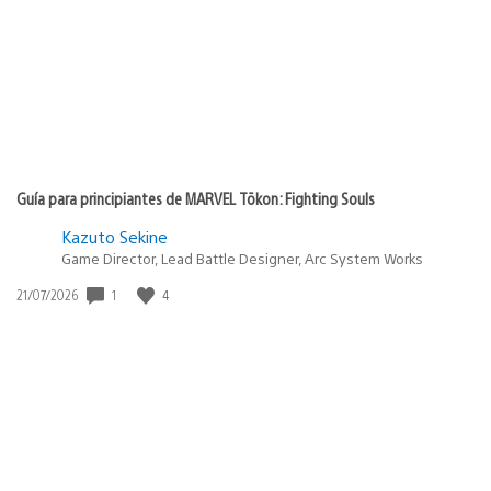
Guía para principiantes de MARVEL Tōkon: Fighting Souls
Kazuto Sekine
Game Director, Lead Battle Designer, Arc System Works
1
4
Fecha
21/07/2026
de
publicación: