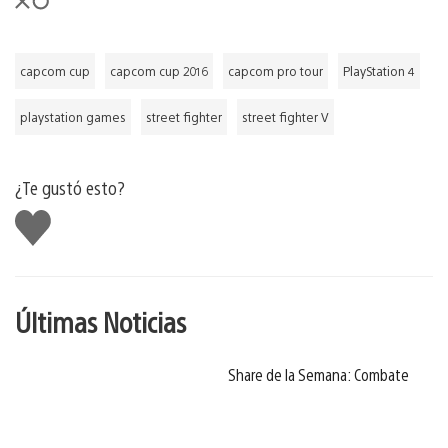
capcom cup
capcom cup 2016
capcom pro tour
PlayStation 4
playstation games
street fighter
street fighter V
¿Te gustó esto?
Me
gusta
Últimas Noticias
Share de la Semana: Combate