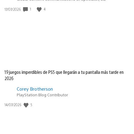
1
4
Fecha
17/07/2026
de
publicación:
19 juegos imperdibles de PS5 que llegarán a tu pantalla más tarde en
2026
Corey Brotherson
PlayStation Blog Contributor
5
Fecha
14/07/2026
de
publicación: