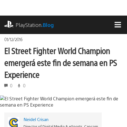
Pasa
al
contenido
playstation.com
PlayStation
.Blog
MEN
01/12/2016
El Street Fighter World Champion
emergerá este fin de semana en PS
Experience
0
0
Neidel Crisan
Director of Digital Media & eSports, Capcom