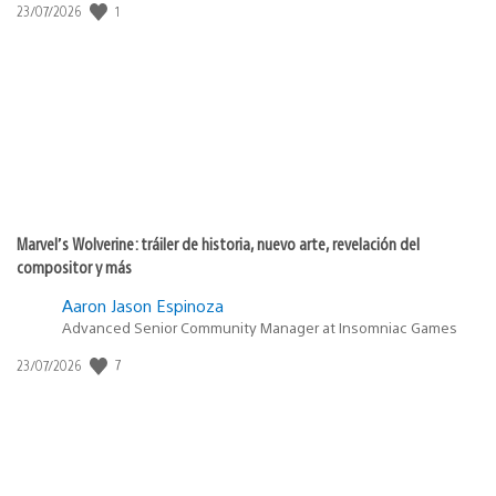
1
Fecha
23/07/2026
de
publicación:
Marvel’s Wolverine: tráiler de historia, nuevo arte, revelación del
compositor y más
Aaron Jason Espinoza
Advanced Senior Community Manager at Insomniac Games
7
Fecha
23/07/2026
de
publicación: