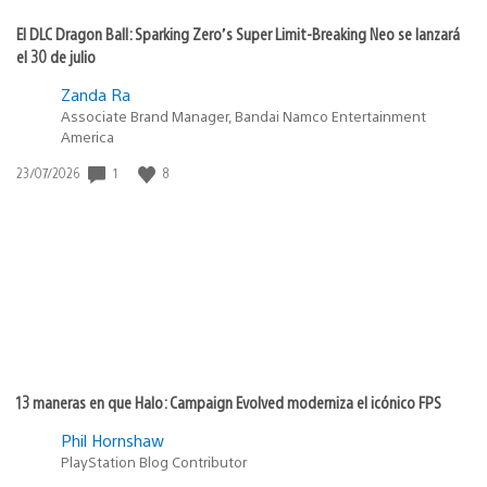
El DLC Dragon Ball: Sparking Zero’s Super Limit-Breaking Neo se lanzará
el 30 de julio
Zanda Ra
Associate Brand Manager, Bandai Namco Entertainment
America
1
8
Fecha
23/07/2026
de
publicación:
13 maneras en que Halo: Campaign Evolved moderniza el icónico FPS
Phil Hornshaw
PlayStation Blog Contributor