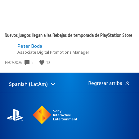
Nuevos juegos llegan a las Rebajas de temporada de PlayStation Store
Peter Boda
Associate Digital Promotions Manager
8
10
Fecha
14/07/2026
de
publicación:
Regresar arriba
Spanish (LatAm)
Elige
Región
una
actual:
región
Sony
Interactive
Entertainment