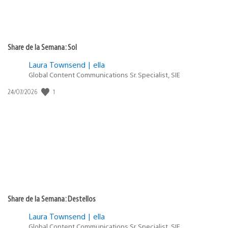
Share de la Semana: Sol
Laura Townsend | ella
Global Content Communications Sr. Specialist, SIE
1
Fecha
24/07/2026
de
publicación:
Share de la Semana: Destellos
Laura Townsend | ella
Global Content Communications Sr. Specialist, SIE