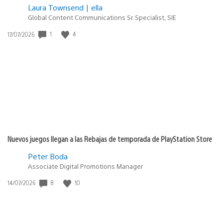
Laura Townsend | ella
Global Content Communications Sr. Specialist, SIE
1
4
Fecha
17/07/2026
de
publicación:
Nuevos juegos llegan a las Rebajas de temporada de PlayStation Store
Peter Boda
Associate Digital Promotions Manager
8
10
Fecha
14/07/2026
de
publicación: