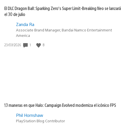
El DLC Dragon Ball: Sparking Zero’s Super Limit-Breaking Neo se lanzará
el 30 de julio
Zanda Ra
Associate Brand Manager, Bandai Namco Entertainment
America
1
8
Fecha
23/07/2026
de
publicación:
13 maneras en que Halo: Campaign Evolved moderniza el icónico FPS
Phil Hornshaw
PlayStation Blog Contributor