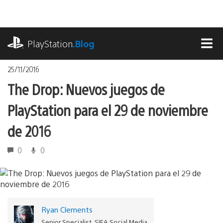
Pasa
al
contenido
playstation.com
PlayStation
.Blog
MEN
25/11/2016
The Drop: Nuevos juegos de
PlayStation para el 29 de noviembre
de 2016
0
0
Ryan Clements
Senior Specialist, SIEA Social Media