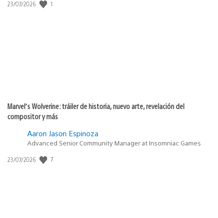
1
Fecha
23/07/2026
de
publicación:
Marvel’s Wolverine: tráiler de historia, nuevo arte, revelación del
compositor y más
Aaron Jason Espinoza
Advanced Senior Community Manager at Insomniac Games
7
Fecha
23/07/2026
de
publicación: