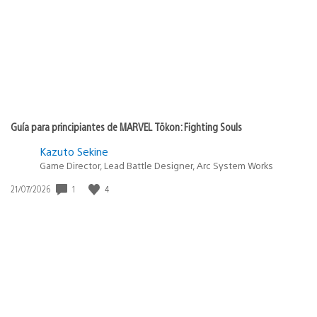
Guía para principiantes de MARVEL Tōkon: Fighting Souls
Kazuto Sekine
Game Director, Lead Battle Designer, Arc System Works
1
4
Fecha
21/07/2026
de
publicación: