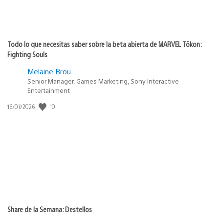
Todo lo que necesitas saber sobre la beta abierta de MARVEL Tōkon:
Fighting Souls
Melaine Brou
Senior Manager, Games Marketing, Sony Interactive
Entertainment
10
Fecha
16/07/2026
de
publicación:
Share de la Semana: Destellos