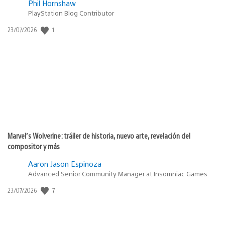
Phil Hornshaw
PlayStation Blog Contributor
1
Fecha
23/07/2026
de
publicación:
Marvel’s Wolverine: tráiler de historia, nuevo arte, revelación del
compositor y más
Aaron Jason Espinoza
Advanced Senior Community Manager at Insomniac Games
7
Fecha
23/07/2026
de
publicación: