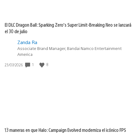
El DLC Dragon Ball: Sparking Zero’s Super Limit-Breaking Neo se lanzará
el 30 de julio
Zanda Ra
Associate Brand Manager, Bandai Namco Entertainment
America
1
8
Fecha
23/07/2026
de
publicación:
13 maneras en que Halo: Campaign Evolved moderniza el icónico FPS