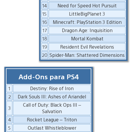
14
Need for Speed Hot Pursuit
15
LittleBigPlanet 3
16
Minecraft: PlayStation 3 Edition
17
Dragon Age: Inquisition
18
Mortal Kombat
19
Resident Evil Revelations
20
Spider-Man: Shattered Dimensions
Add-Ons para PS4
1
Destiny: Rise of Iron
2
Dark Souls III: Ashes of Ariandel
Call of Duty: Black Ops III –
3
Salvation
4
Rocket League – Triton
5
Outlast Whistleblower