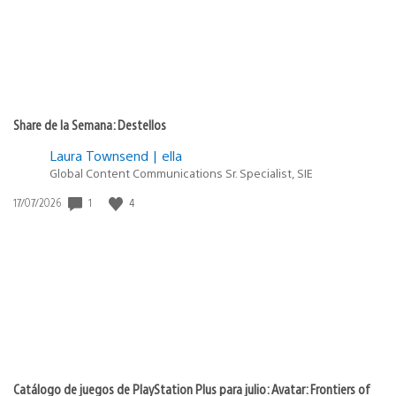
Share de la Semana: Destellos
Laura Townsend | ella
Global Content Communications Sr. Specialist, SIE
1
4
Fecha
17/07/2026
de
publicación:
Catálogo de juegos de PlayStation Plus para julio: Avatar: Frontiers of