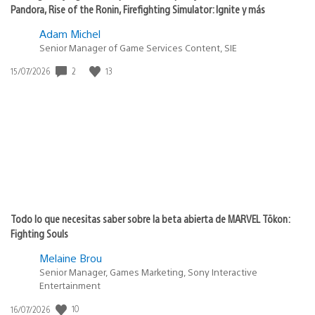
Pandora, Rise of the Ronin, Firefighting Simulator: Ignite y más
Adam Michel
Senior Manager of Game Services Content, SIE
2
13
Fecha
15/07/2026
de
publicación:
Todo lo que necesitas saber sobre la beta abierta de MARVEL Tōkon:
Fighting Souls
Melaine Brou
Senior Manager, Games Marketing, Sony Interactive
Entertainment
10
Fecha
16/07/2026