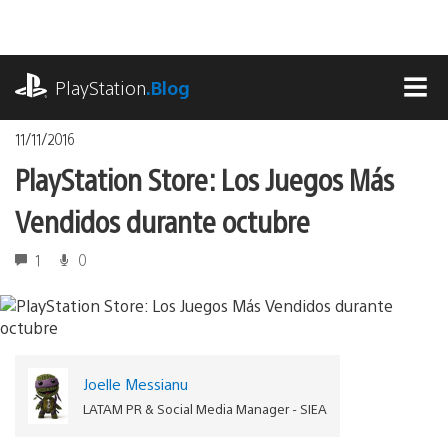
Pasa
al
contenido
playstation.com
PlayStation
.Blog
MEN
11/11/2016
PlayStation Store: Los Juegos Más
Vendidos durante octubre
1
0
Joelle Messianu
LATAM PR & Social Media Manager - SIEA