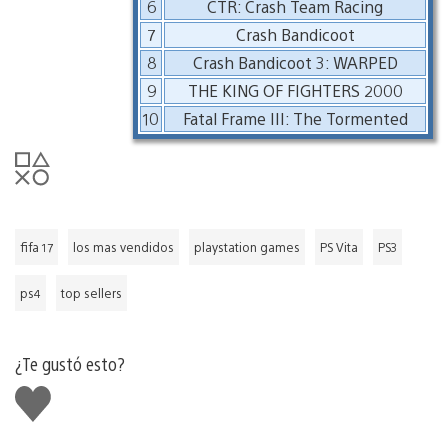
6
CTR: Crash Team Racing
7
Crash Bandicoot
8
Crash Bandicoot 3: WARPED
9
THE KING OF FIGHTERS 2000
10
Fatal Frame III: The Tormented
fifa 17
los mas vendidos
playstation games
PS Vita
PS3
ps4
top sellers
¿Te gustó esto?
Me
gusta