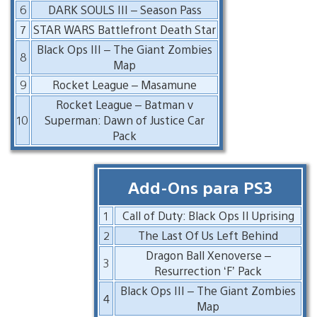
6
DARK SOULS III – Season Pass
7
STAR WARS Battlefront Death Star
Black Ops III – The Giant Zombies
8
Map
9
Rocket League – Masamune
Rocket League – Batman v
10
Superman: Dawn of Justice Car
Pack
Add-Ons para PS3
1
Call of Duty: Black Ops II Uprising
2
The Last Of Us Left Behind
Dragon Ball Xenoverse –
3
Resurrection ‘F’ Pack
Black Ops III – The Giant Zombies
4
Map