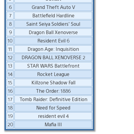
6
Grand Theft Auto V
7
Battlefield Hardline
8
Saint Seiya Soldiers’ Soul
9
Dragon Ball Xenoverse
10
Resident Evil 6
11
Dragon Age: Inquisition
12
DRAGON BALL XENOVERSE 2
13
STAR WARS Battlefront
14
Rocket League
15
Killzone Shadow Fall
16
The Order: 1886
17
Tomb Raider: Definitive Edition
18
Need for Speed
19
resident evil 4
20
Mafia III