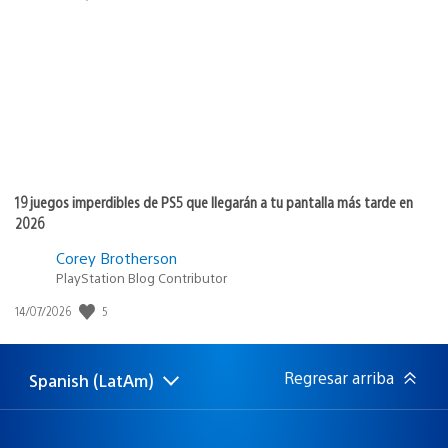
de
publicación:
19 juegos imperdibles de PS5 que llegarán a tu pantalla más tarde en
2026
Corey Brotherson
PlayStation Blog Contributor
5
Fecha
14/07/2026
de
publicación:
Regresar arriba
Spanish (LatAm)
Elige
Región
una
actual:
región