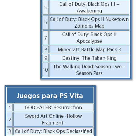
Call of Duty: Black Ops III –
5
Awakening
Call of Duty: Black Ops II Nuketown
6
Zombies Map
Call of Duty: Black Ops II
7
Apocalypse
8
Minecraft Battle Map Pack 3
9
Destiny: The Taken King
The Walking Dead: Season Two –
10
Season Pass
Juegos para PS Vita
1
GOD EATER: Resurrection
Sword Art Online -Hollow
2
Fragment-
3
Call of Duty: Black Ops Declassified