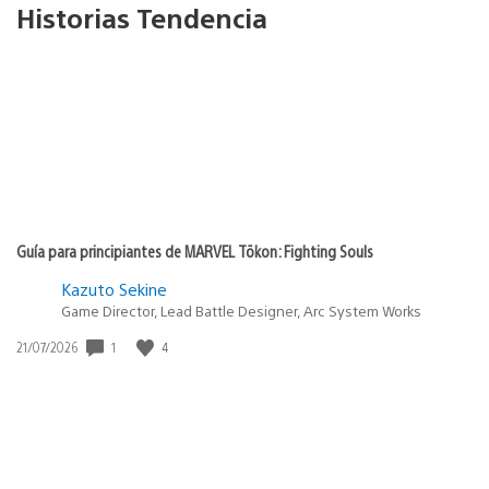
Historias Tendencia
Guía para principiantes de MARVEL Tōkon: Fighting Souls
Kazuto Sekine
Game Director, Lead Battle Designer, Arc System Works
1
4
Fecha
21/07/2026
de
publicación: