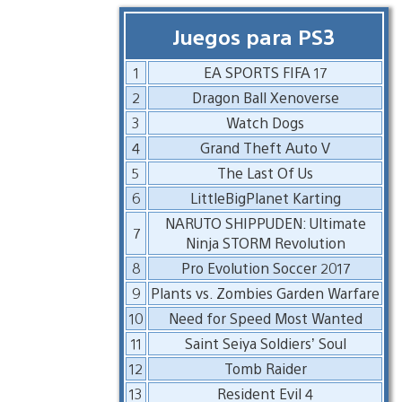
Juegos para PS3
1
EA SPORTS FIFA 17
2
Dragon Ball Xenoverse
3
Watch Dogs
4
Grand Theft Auto V
5
The Last Of Us
6
LittleBigPlanet Karting
NARUTO SHIPPUDEN: Ultimate
7
Ninja STORM Revolution
8
Pro Evolution Soccer 2017
9
Plants vs. Zombies Garden Warfare
10
Need for Speed Most Wanted
11
Saint Seiya Soldiers’ Soul
12
Tomb Raider
13
Resident Evil 4