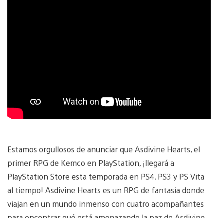
Estamos orgullosos de anunciar que Asdivine Hearts, el
primer RPG de Kemco en PlayStation, ¡llegará a
PlayStation Store esta temporada en PS4, PS3 y PS Vita
al tiempo! Asdivine Hearts es un RPG de fantasía donde
viajan en un mundo inmenso con cuatro acompañantes
para encontrar qué está amenazando la paz de Asdivine.