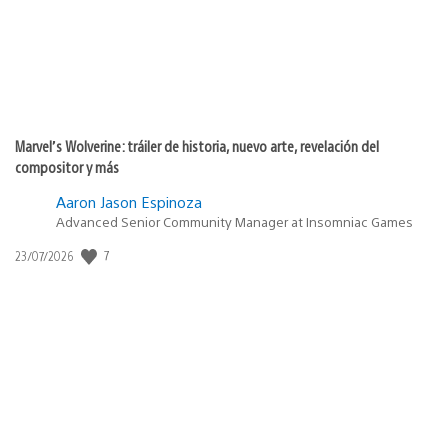
Marvel’s Wolverine: tráiler de historia, nuevo arte, revelación del
compositor y más
Aaron Jason Espinoza
Advanced Senior Community Manager at Insomniac Games
7
Fecha
23/07/2026
de
publicación: