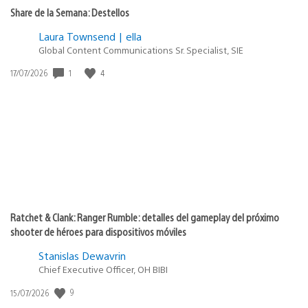
Share de la Semana: Destellos
Laura Townsend | ella
Global Content Communications Sr. Specialist, SIE
1
4
Fecha
17/07/2026
de
publicación:
Ratchet & Clank: Ranger Rumble: detalles del gameplay del próximo
shooter de héroes para dispositivos móviles
Stanislas Dewavrin
Chief Executive Officer, OH BIBI
9
Fecha
15/07/2026
de