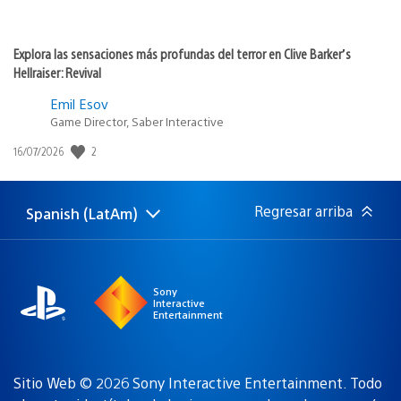
Explora las sensaciones más profundas del terror en Clive Barker’s
Hellraiser: Revival
Emil Esov
Game Director, Saber Interactive
2
Fecha
16/07/2026
de
publicación:
Regresar arriba
Spanish (LatAm)
Elige
Región
una
actual:
región
Sony
Interactive
Entertainment
Sitio Web © 2026 Sony Interactive Entertainment. Todo