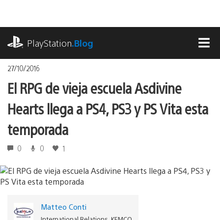
Pasa
al
contenido
playstation.com
PlayStation
.Blog
MEN
27/10/2016
El RPG de vieja escuela Asdivine
Hearts llega a PS4, PS3 y PS Vita esta
temporada
0
0
1
Matteo Conti
International Relations, KEMCO