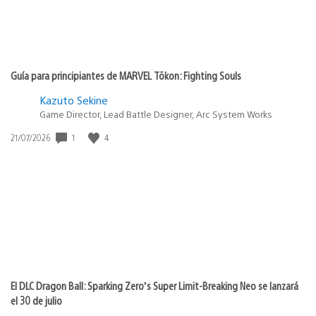
Guía para principiantes de MARVEL Tōkon: Fighting Souls
Kazuto Sekine
Game Director, Lead Battle Designer, Arc System Works
1
4
Fecha
21/07/2026
de
publicación:
El DLC Dragon Ball: Sparking Zero’s Super Limit-Breaking Neo se lanzará
el 30 de julio