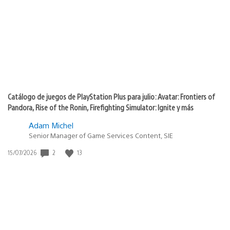
publicación:
Catálogo de juegos de PlayStation Plus para julio: Avatar: Frontiers of
Pandora, Rise of the Ronin, Firefighting Simulator: Ignite y más
Adam Michel
Senior Manager of Game Services Content, SIE
2
13
Fecha
15/07/2026
de
publicación: