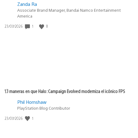
Zanda Ra
Associate Brand Manager, Bandai Namco Entertainment
America
1
8
Fecha
23/07/2026
de
publicación:
13 maneras en que Halo: Campaign Evolved moderniza el icónico FPS
Phil Hornshaw
PlayStation Blog Contributor
1
Fecha
23/07/2026
de
publicación: