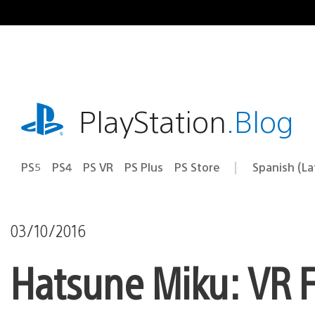
Pasa
al
contenido
playstation.com
PlayStation
.Blog
PS5
PS4
PS VR
PS Plus
PS Store
Spanish (L
Elige
Región
una
actual:
región
03/10/2016
Hatsune Miku: VR Fu