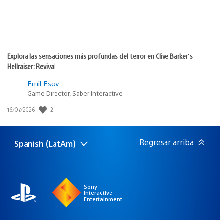
Explora las sensaciones más profundas del terror en Clive Barker’s
Hellraiser: Revival
Emil Esov
Game Director, Saber Interactive
2
Fecha
16/07/2026
de
publicación:
Regresar arriba
Spanish (LatAm)
Elige
Región
una
actual:
región
Sony
Interactive
Entertainment