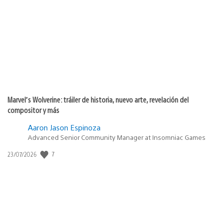
de
publicación:
Marvel’s Wolverine: tráiler de historia, nuevo arte, revelación del
compositor y más
Aaron Jason Espinoza
Advanced Senior Community Manager at Insomniac Games
7
Fecha
23/07/2026
de
publicación: