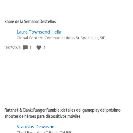
Share de la Semana: Destellos
Laura Townsend | ella
Global Content Communications Sr. Specialist, SIE
1
4
Fecha
17/07/2026
de
publicación:
Ratchet & Clank: Ranger Rumble: detalles del gameplay del próximo
shooter de héroes para dispositivos móviles
Stanislas Dewavrin
Chief Executive Officer, OH BIBI