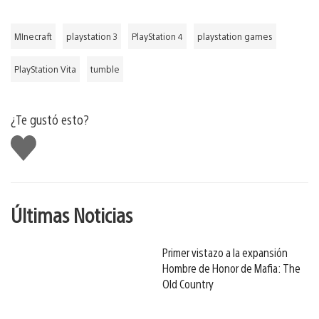
MInecraft
playstation 3
PlayStation 4
playstation games
PlayStation Vita
tumble
¿Te gustó esto?
Me
gusta
Últimas Noticias
Primer vistazo a la expansión
Hombre de Honor de Mafia: The
Old Country