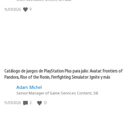
9
Fecha
15/07/2026
de
publicación:
Catálogo de juegos de PlayStation Plus para julio: Avatar: Frontiers of
Pandora, Rise of the Ronin, Firefighting Simulator: Ignite y más
Adam Michel
Senior Manager of Game Services Content, SIE
2
13
Fecha
15/07/2026
de
publicación: