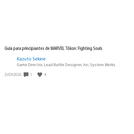
Guía para principiantes de MARVEL Tōkon: Fighting Souls
Kazuto Sekine
Game Director, Lead Battle Designer, Arc System Works
1
4
Fecha
21/07/2026
de
publicación: