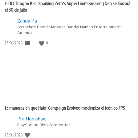
El DLC Dragon Ball: Sparking Zero’s Super Limit-Breaking Neo se lanzará
el 30 de julio
Zanda Ra
Associate Brand Manager, Bandai Namco Entertainment
America
1
8
Fecha
23/07/2026
de
publicación:
13 maneras en que Halo: Campaign Evolved moderniza el icónico FPS
Phil Hornshaw
PlayStation Blog Contributor
1
Fecha
23/07/2026