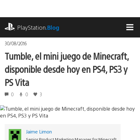
Pasa
al
contenido
playstation.com
PlayStation
.Blog
MEN
30/08/2016
Tumble, el mini juego de Minecraft,
disponible desde hoy en PS4, PS3 y
PS Vita
0
0
3
Jaime Limon
Senior Product Marketing Manager for Minecraft