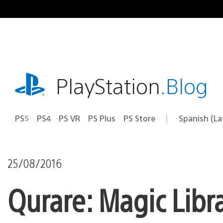
Pasa
al
contenido
playstation.com
PlayStation
.Blog
PS5
PS4
PS VR
PS Plus
PS Store
Spanish (L
Elige
Región
una
actual:
región
25/08/2016
Qurare: Magic Libr