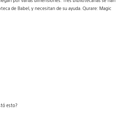
iegan por varias dimensiones. Tres bibliotecarias se han
ioteca de Babel, y necesitan de su ayuda. Qurare: Magic
stó esto?