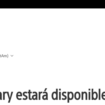
atAm)
ary estará disponib