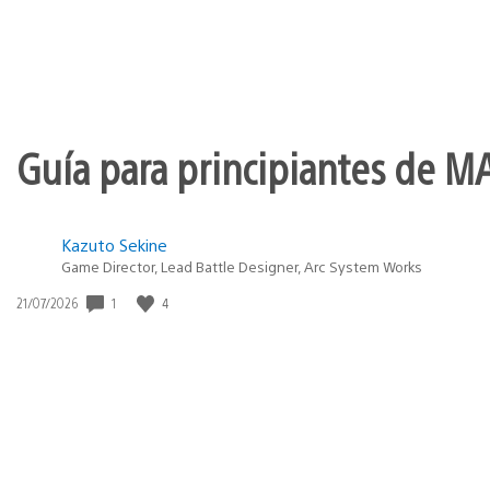
Guía para principiantes de M
Kazuto Sekine
Game Director, Lead Battle Designer, Arc System Works
1
4
Fecha
21/07/2026
de
publicación: