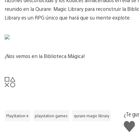
razones desconocidas y los Kodices almacenados en ella se r
reunido en la Qurare: Magic Library para reconstruir la Bibl
Library es un RPG único que hará que su mente explote.
¡Nos vemos en la Biblioteca Mágica!
¿Te gu
PlayStation 4
playstation games
qurare magic library
Me
gusta