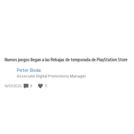
de
publicación:
Nuevos juegos llegan a las Rebajas de temporada de PlayStation Store
Peter Boda
Associate Digital Promotions Manager
8
11
Fecha
14/07/2026
de
publicación: