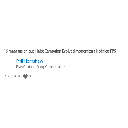
publicación:
13 maneras en que Halo: Campaign Evolved moderniza el icónico FPS
Phil Hornshaw
PlayStation Blog Contributor
1
Fecha
23/07/2026
de
publicación: