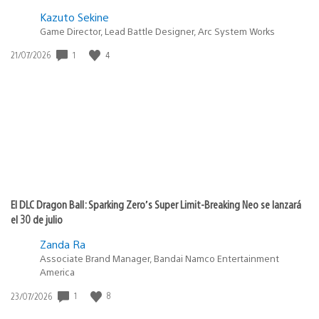
Kazuto Sekine
Game Director, Lead Battle Designer, Arc System Works
1
4
Fecha
21/07/2026
de
publicación:
El DLC Dragon Ball: Sparking Zero’s Super Limit-Breaking Neo se lanzará
el 30 de julio
Zanda Ra
Associate Brand Manager, Bandai Namco Entertainment
America
1
8
Fecha
23/07/2026
de