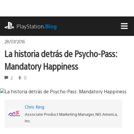
Pasa
al
contenido
playstation.com
PlayStation
.Blog
MEN
28/07/2016
La historia detrás de Psycho-Pass:
Mandatory Happiness
2
0
Chris King
Associate Product Marketing Manager, NIS America,
Inc.