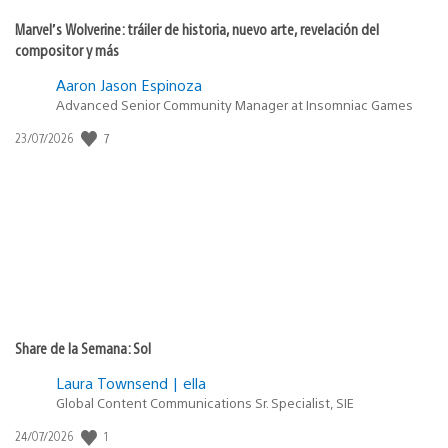
Marvel’s Wolverine: tráiler de historia, nuevo arte, revelación del
compositor y más
Aaron Jason Espinoza
Advanced Senior Community Manager at Insomniac Games
7
Fecha
23/07/2026
de
publicación:
Share de la Semana: Sol
Laura Townsend | ella
Global Content Communications Sr. Specialist, SIE
1
Fecha
24/07/2026