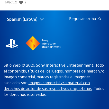
9
Fecha
15/07/2026
de
publicación:
Regresar arriba
Spanish (LatAm)
Elige
Región
una
actual:
región
Sony
Interactive
Entertainment
Sitio Web © 2026 Sony Interactive Entertainment. Todo
el contenido, títulos de los juegos, nombres de marca y/o
imagen comercial, marcas registradas e imágenes
asociadas son
imagen comercial y/o material con
derechos de autor de sus respectivos propietarios
. Todos
los derechos reservados.