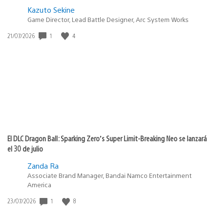
Kazuto Sekine
Game Director, Lead Battle Designer, Arc System Works
1
4
Fecha
21/07/2026
de
publicación:
El DLC Dragon Ball: Sparking Zero’s Super Limit-Breaking Neo se lanzará
el 30 de julio
Zanda Ra
Associate Brand Manager, Bandai Namco Entertainment
America
1
8
Fecha
23/07/2026
de
publicación: