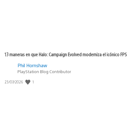
13 maneras en que Halo: Campaign Evolved moderniza el icónico FPS
Phil Hornshaw
PlayStation Blog Contributor
1
Fecha
23/07/2026
de
publicación: