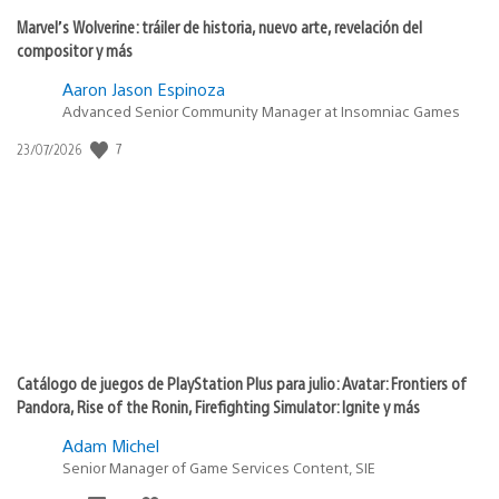
Marvel’s Wolverine: tráiler de historia, nuevo arte, revelación del
compositor y más
Aaron Jason Espinoza
Advanced Senior Community Manager at Insomniac Games
7
Fecha
23/07/2026
de
publicación:
Catálogo de juegos de PlayStation Plus para julio: Avatar: Frontiers of
Pandora, Rise of the Ronin, Firefighting Simulator: Ignite y más
Adam Michel
Senior Manager of Game Services Content, SIE