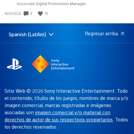
Associate Digital Promotions Manager
8
10
Fecha
14/07/2026
de
publicación:
Regresar arriba
Spanish (LatAm)
Elige
Región
una
actual:
región
Sony
Interactive
Entertainment
Sitio Web © 2026 Sony Interactive Entertainment. Todo
el contenido, títulos de los juegos, nombres de marca y/o
imagen comercial, marcas registradas e imágenes
asociadas son
imagen comercial y/o material con
derechos de autor de sus respectivos propietarios
. Todos
los derechos reservados.