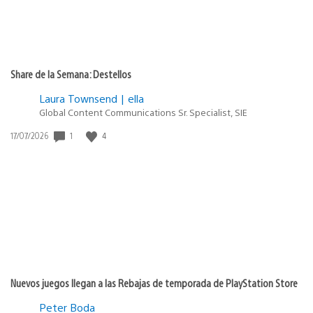
Share de la Semana: Destellos
Laura Townsend | ella
Global Content Communications Sr. Specialist, SIE
1
4
Fecha
17/07/2026
de
publicación:
Nuevos juegos llegan a las Rebajas de temporada de PlayStation Store
Peter Boda