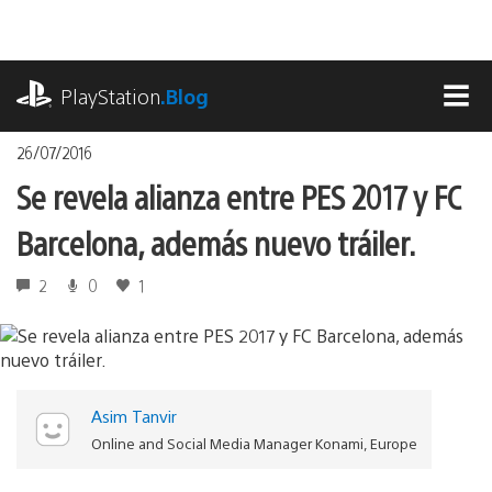
Pasa
al
contenido
playstation.com
PlayStation
.Blog
MEN
26/07/2016
Se revela alianza entre PES 2017 y FC
Barcelona, además nuevo tráiler.
2
0
1
Asim Tanvir
Online and Social Media Manager Konami, Europe