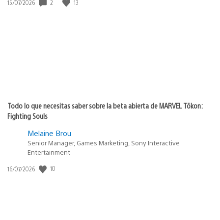
2
13
Fecha
15/07/2026
de
publicación:
Todo lo que necesitas saber sobre la beta abierta de MARVEL Tōkon:
Fighting Souls
Melaine Brou
Senior Manager, Games Marketing, Sony Interactive
Entertainment
10
Fecha
16/07/2026
de
publicación: