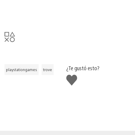
¿Te gustó esto?
playstationgames
trove
Me
gusta