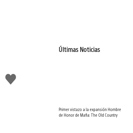
Últimas Noticias
Me
gusta
Primer vistazo a la expansión Hombre
de Honor de Mafia: The Old Country