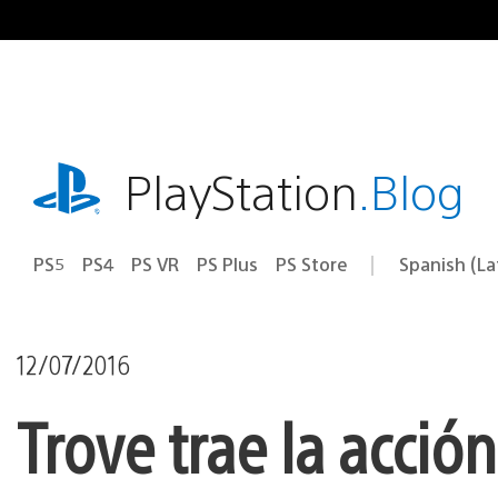
Pasa
al
contenido
playstation.com
PlayStation
.Blog
PS5
PS4
PS VR
PS Plus
PS Store
Spanish (L
Elige
Región
una
actual:
región
12/07/2016
Trove trae la acci