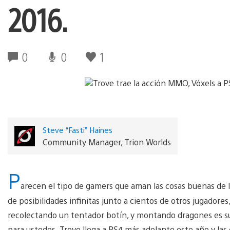
2016.
0
0
1
Steve “Fasti” Haines
Community Manager, Trion Worlds
P
arecen el tipo de gamers que aman las cosas buenas de la
de posibilidades infinitas junto a cientos de otros jugador
recolectando un tentador botín, y montando dragones es su 
para ustedes. Trove llega a PS4 más adelante este año y las