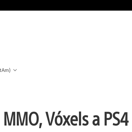
atAm)
ón MMO, Vóxels a PS4