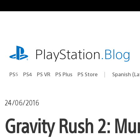
Pasa
al
contenido
playstation.com
PlayStation
.Blog
PS5
PS4
PS VR
PS Plus
PS Store
Spanish (L
Elige
Región
una
actual:
región
24/06/2016
Gravity Rush 2: M