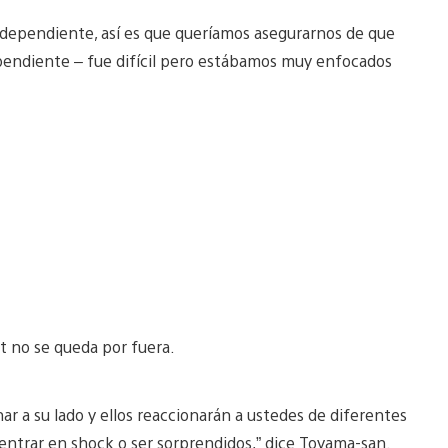
 independiente, así es que queríamos asegurarnos de que
pendiente – fue difícil pero estábamos muy enfocados
t no se queda por fuera.
r a su lado y ellos reaccionarán a ustedes de diferentes
ntrar en shock o ser sorprendidos,” dice Toyama-san.