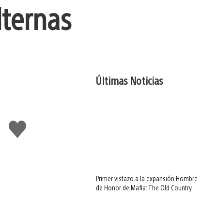
lternas
Últimas Noticias
Me
gusta
Primer vistazo a la expansión Hombre
de Honor de Mafia: The Old Country