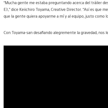
“Mucha gente me estaba preguntando acerca del tráiler des
E3,” dice Keiichiro Toyama, Creative Director. “Así es que m
que la gente quiera apoyarme a mí y al equipo, justo como lo
Con Toyama-san desafiando alegremente la gravedad, nos l