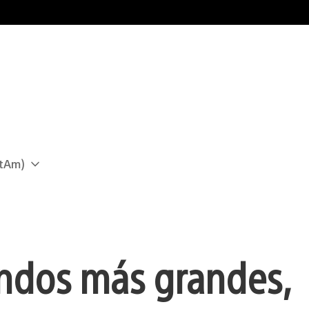
atAm)
undos más grandes,