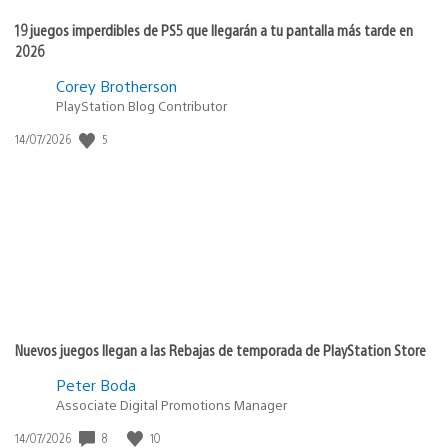
19 juegos imperdibles de PS5 que llegarán a tu pantalla más tarde en
2026
Corey Brotherson
PlayStation Blog Contributor
5
Fecha
14/07/2026
de
publicación:
Nuevos juegos llegan a las Rebajas de temporada de PlayStation Store
Peter Boda
Associate Digital Promotions Manager
8
10
Fecha
14/07/2026