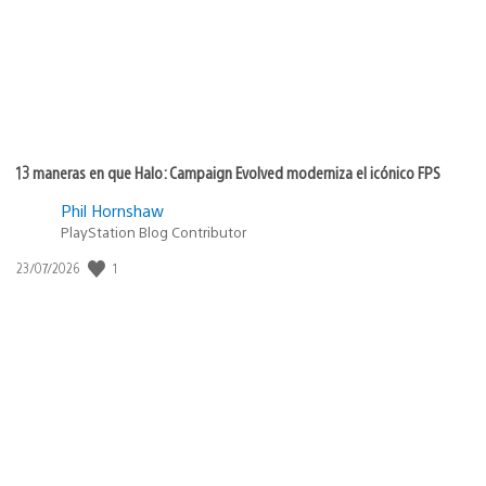
13 maneras en que Halo: Campaign Evolved moderniza el icónico FPS
Phil Hornshaw
PlayStation Blog Contributor
1
Fecha
23/07/2026
de
publicación: