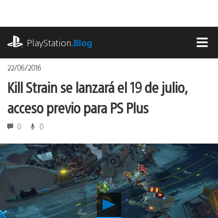
Pasa
al
contenido
playstation.com
PlayStation
.Blog
MEN
22/06/2016
Kill Strain se lanzará el 19 de julio,
acceso previo para PS Plus
0
0
Reproducir
Kill