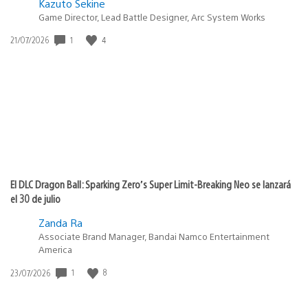
Kazuto Sekine
Game Director, Lead Battle Designer, Arc System Works
1
4
Fecha
21/07/2026
de
publicación:
El DLC Dragon Ball: Sparking Zero’s Super Limit-Breaking Neo se lanzará
el 30 de julio
Zanda Ra
Associate Brand Manager, Bandai Namco Entertainment
America
1
8
Fecha
23/07/2026
de
publicación: