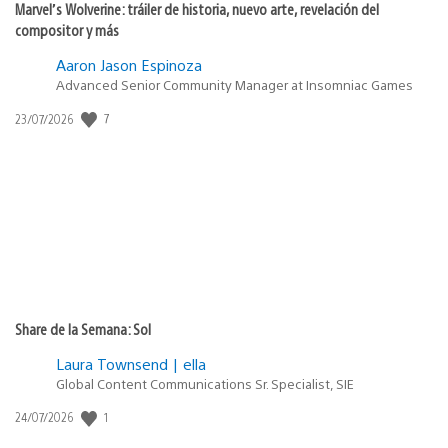
Marvel’s Wolverine: tráiler de historia, nuevo arte, revelación del
compositor y más
Aaron Jason Espinoza
Advanced Senior Community Manager at Insomniac Games
7
Fecha
23/07/2026
de
publicación:
Share de la Semana: Sol
Laura Townsend | ella
Global Content Communications Sr. Specialist, SIE
1
Fecha
24/07/2026
de