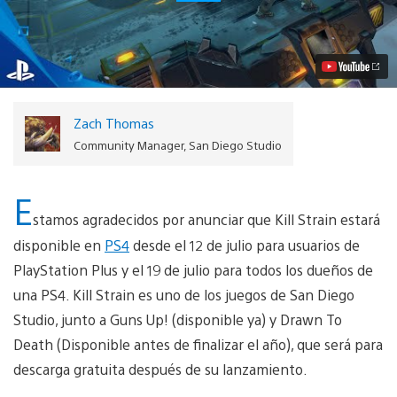
Strain
se
lanzará
el
19
de
julio,
acceso
Zach Thomas
previo
para
Community Manager, San Diego Studio
PS
Plus
Video
E
stamos agradecidos por anunciar que Kill Strain estará
disponible en
PS4
desde el 12 de julio para usuarios de
PlayStation Plus y el 19 de julio para todos los dueños de
una PS4. Kill Strain es uno de los juegos de San Diego
Studio, junto a Guns Up! (disponible ya) y Drawn To
Death (Disponible antes de finalizar el año), que será para
descarga gratuita después de su lanzamiento.