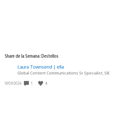
publicación:
Share de la Semana: Destellos
Laura Townsend | ella
Global Content Communications Sr. Specialist, SIE
1
4
Fecha
17/07/2026
de
publicación: