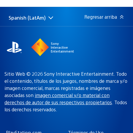
de
publicación:
Regresar arriba
Spanish (LatAm)
Elige
Región
una
actual:
región
Sony
Interactive
Entertainment
Sitio Web © 2026 Sony Interactive Entertainment. Todo
el contenido, títulos de los juegos, nombres de marca y/o
imagen comercial, marcas registradas e imágenes
asociadas son
imagen comercial y/o material con
derechos de autor de sus respectivos propietarios
. Todos
los derechos reservados.
PlayStation.com
Términos de Uso