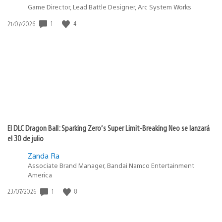
Game Director, Lead Battle Designer, Arc System Works
1
4
Fecha
21/07/2026
de
publicación:
El DLC Dragon Ball: Sparking Zero’s Super Limit-Breaking Neo se lanzará
el 30 de julio
Zanda Ra
Associate Brand Manager, Bandai Namco Entertainment
America
1
8
Fecha
23/07/2026
de
publicación: