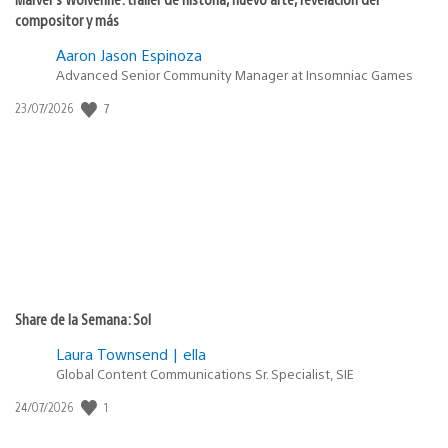
compositor y más
Aaron Jason Espinoza
Advanced Senior Community Manager at Insomniac Games
7
Fecha
23/07/2026
de
publicación:
Share de la Semana: Sol
Laura Townsend | ella
Global Content Communications Sr. Specialist, SIE
1
Fecha
24/07/2026
de
publicación: