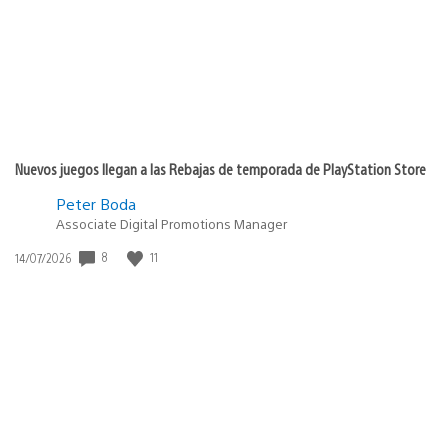
Nuevos juegos llegan a las Rebajas de temporada de PlayStation Store
Peter Boda
Associate Digital Promotions Manager
8
11
Fecha
14/07/2026
de
publicación: