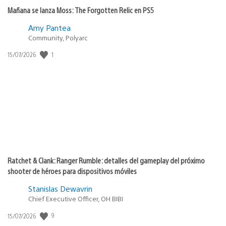
Mañana se lanza Moss: The Forgotten Relic en PS5
Amy Pantea
Community, Polyarc
1
Fecha
15/07/2026
de
publicación:
Ratchet & Clank: Ranger Rumble: detalles del gameplay del próximo
shooter de héroes para dispositivos móviles
Stanislas Dewavrin
Chief Executive Officer, OH BIBI
9
Fecha
15/07/2026
de