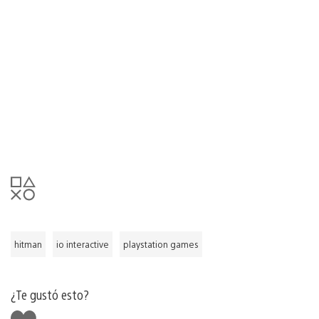
hitman
io interactive
playstation games
¿Te gustó esto?
Me