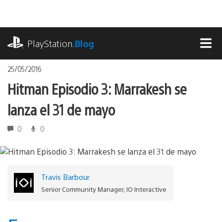
Pasa
al
contenido
playstation.com
PlayStation
.Blog
MEN
25/05/2016
Hitman Episodio 3: Marrakesh se
lanza el 31 de mayo
0
0
Travis Barbour
Senior Community Manager, IO Interactive