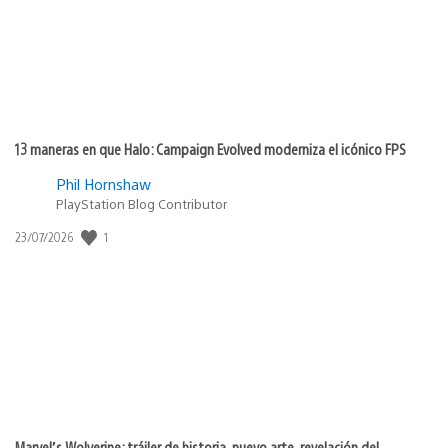
13 maneras en que Halo: Campaign Evolved moderniza el icónico FPS
Phil Hornshaw
PlayStation Blog Contributor
1
Fecha
23/07/2026
de
publicación:
Marvel’s Wolverine: tráiler de historia, nuevo arte, revelación del