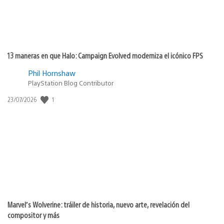
13 maneras en que Halo: Campaign Evolved moderniza el icónico FPS
Phil Hornshaw
PlayStation Blog Contributor
1
Fecha
23/07/2026
de
publicación:
Marvel’s Wolverine: tráiler de historia, nuevo arte, revelación del
compositor y más