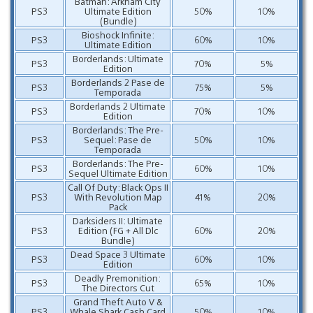
Batman: Arkham City
PS3
Ultimate Edition
50%
10%
(Bundle)
Bioshock Infinite:
PS3
60%
10%
Ultimate Edition
Borderlands: Ultimate
PS3
70%
5%
Edition
Borderlands 2 Pase de
PS3
75%
5%
Temporada
Borderlands 2 Ultimate
PS3
70%
10%
Edition
Borderlands: The Pre-
PS3
Sequel: Pase de
50%
10%
Temporada
Borderlands: The Pre-
PS3
60%
10%
Sequel Ultimate Edition
Call Of Duty: Black Ops II
PS3
With Revolution Map
41%
20%
Pack
Darksiders II: Ultimate
PS3
Edition (FG + All Dlc
60%
20%
Bundle)
Dead Space 3 Ultimate
PS3
60%
10%
Edition
Deadly Premonition:
PS3
65%
10%
The Directors Cut
Grand Theft Auto V &
PS3
Whale Shark Cash Card
50%
10%