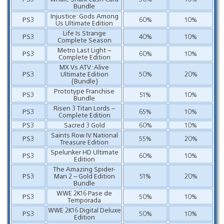
Bundle
Injustice: Gods Among
PS3
60%
10%
Us Ultimate Edition
Life Is Strange
PS3
40%
10%
Complete Season
Metro Last Light –
PS3
60%
10%
Complete Edition
MX Vs ATV: Alive
PS3
Ultimate Edition
50%
20%
(Bundle)
Prototype Franchise
PS3
51%
10%
Bundle
Risen 3 Titan Lords –
PS3
65%
10%
Complete Edition
PS3
Sacred 3 Gold
60%
10%
Saints Row IV National
PS3
55%
20%
Treasure Edition
Spelunker HD Ultimate
PS3
60%
10%
Edition
The Amazing Spider-
PS3
Man 2 – Gold Edition
51%
20%
Bundle
WWE 2K16 Pase de
PS3
50%
10%
Temporada
WWE 2K16 Digital Deluxe
PS3
50%
10%
Edition