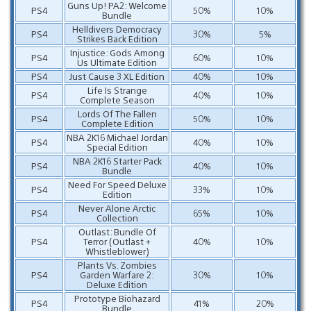
Guns Up! PA2: Welcome
PS4
50%
10%
Bundle
Helldivers Democracy
PS4
30%
5%
Strikes Back Edition
Injustice: Gods Among
PS4
60%
10%
Us Ultimate Edition
PS4
Just Cause 3 XL Edition
40%
10%
Life Is Strange
PS4
40%
10%
Complete Season
Lords Of The Fallen
PS4
50%
10%
Complete Edition
NBA 2K16 Michael Jordan
PS4
40%
10%
Special Edition
NBA 2K16 Starter Pack
PS4
40%
10%
Bundle
Need For Speed Deluxe
PS4
33%
10%
Edition
Never Alone Arctic
PS4
65%
10%
Collection
Outlast: Bundle Of
PS4
Terror (Outlast +
40%
10%
Whistleblower)
Plants Vs. Zombies
PS4
Garden Warfare 2:
30%
10%
Deluxe Edition
Prototype Biohazard
PS4
41%
20%
Bundle