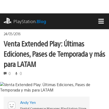
Pasa
al
contenido
playstation.com
PlayStation
.Blog
MEN
24/05/2016
Venta Extended Play: Últimas
Ediciones, Pases de Temporada y más
para LATAM
0
0
Andy Yen
Digital Commerce Manager, PlayStation Store