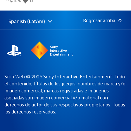
10
Fecha
16/07/2026
de
publicación:
Regresar arriba
Spanish (LatAm)
Elige
Región
una
actual:
región
Sony
Interactive
Entertainment
Sitio Web © 2026 Sony Interactive Entertainment. Todo
el contenido, títulos de los juegos, nombres de marca y/o
imagen comercial, marcas registradas e imágenes
asociadas son
imagen comercial y/o material con
derechos de autor de sus respectivos propietarios
. Todos
los derechos reservados.