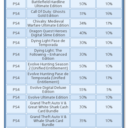
Battlefield Hardline
PS4
50%
10%
Ultimate Edition
Call Of Duty: Ghosts
PS4
51%
16%
Gold Edition
Chivalry: Medieval
PS4
34%
17%
Warfare Ultimate Edition
Dragon Quest Heroes
PS4
40%
10%
Digital Slime Edition
Dying Light Pase de
PS4
30%
10%
Temporada
Dying Light: The
PS4
Following – Enhanced
30%
10%
Edition
Evolve Hunting Season
PS4
50%
10%
2 (Unified Entitlement)
Evolve Hunting Pase de
PS4
Temporada (Unified
50%
17%
Entitlement)
Evolve Digital Deluxe
PS4
55%
5%
Edition
PS4
Evolve Ultimate Edition
50%
10%
Grand Theft Auto V &
PS4
Great White Shark Cash
30%
10%
Card Bundle
Grand Theft Auto V &
PS4
Whale Shark Card
35%
10%
Bundle