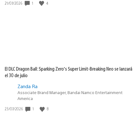
1
4
Fecha
21/07/2026
de
publicación:
El DLC Dragon Ball: Sparking Zero’s Super Limit-Breaking Neo se lanzará
el 30 de julio
Zanda Ra
Associate Brand Manager, Bandai Namco Entertainment
America
1
8
Fecha
23/07/2026
de
publicación: