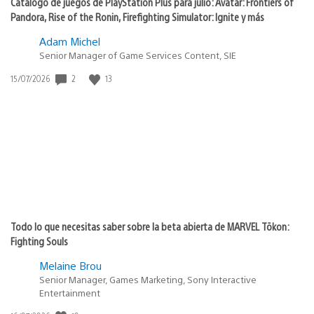
Catálogo de juegos de PlayStation Plus para julio: Avatar: Frontiers of
Pandora, Rise of the Ronin, Firefighting Simulator: Ignite y más
Adam Michel
Senior Manager of Game Services Content, SIE
2
13
Fecha
15/07/2026
de
publicación:
Todo lo que necesitas saber sobre la beta abierta de MARVEL Tōkon:
Fighting Souls
Melaine Brou
Senior Manager, Games Marketing, Sony Interactive
Entertainment