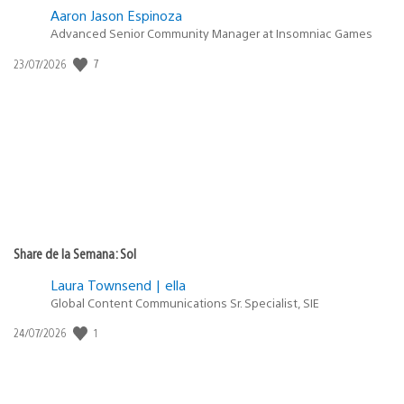
Aaron Jason Espinoza
Advanced Senior Community Manager at Insomniac Games
7
Fecha
23/07/2026
de
publicación:
Share de la Semana: Sol
Laura Townsend | ella
Global Content Communications Sr. Specialist, SIE
1
Fecha
24/07/2026
de
publicación: