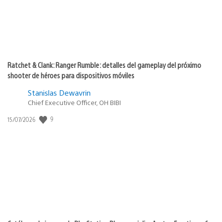
Ratchet & Clank: Ranger Rumble: detalles del gameplay del próximo
shooter de héroes para dispositivos móviles
Stanislas Dewavrin
Chief Executive Officer, OH BIBI
9
Fecha
15/07/2026
de
publicación: