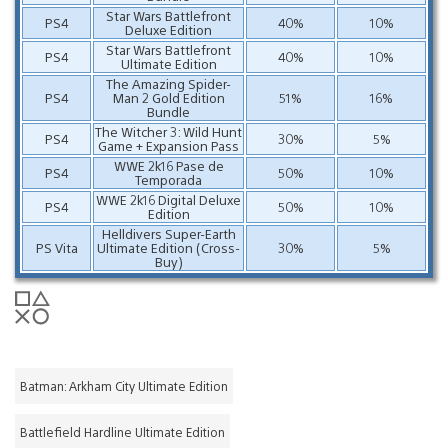
Star Wars Battlefront
PS4
40%
10%
Deluxe Edition
Star Wars Battlefront
PS4
40%
10%
Ultimate Edition
The Amazing Spider-
PS4
Man 2 Gold Edition
51%
16%
Bundle
The Witcher 3: Wild Hunt
PS4
30%
5%
Game + Expansion Pass
WWE 2k16 Pase de
PS4
50%
10%
Temporada
WWE 2k16 Digital Deluxe
PS4
50%
10%
Edition
Helldivers Super-Earth
PS Vita
Ultimate Edition (Cross-
30%
5%
Buy)
Batman: Arkham City Ultimate Edition
Battlefield Hardline Ultimate Edition