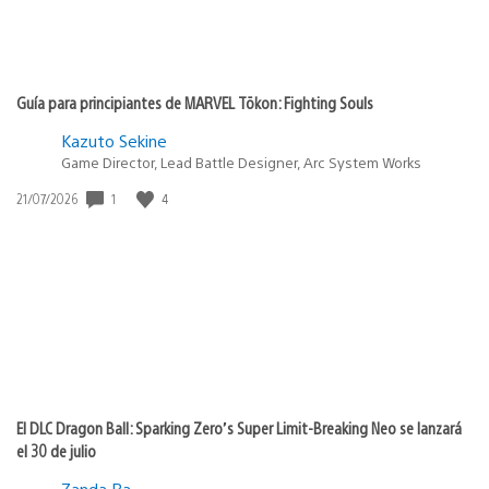
Guía para principiantes de MARVEL Tōkon: Fighting Souls
Kazuto Sekine
Game Director, Lead Battle Designer, Arc System Works
1
4
Fecha
21/07/2026
de
publicación:
El DLC Dragon Ball: Sparking Zero’s Super Limit-Breaking Neo se lanzará
el 30 de julio
Zanda Ra