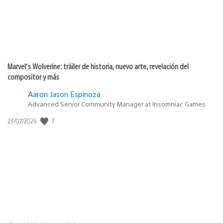
Marvel’s Wolverine: tráiler de historia, nuevo arte, revelación del
compositor y más
Aaron Jason Espinoza
Advanced Senior Community Manager at Insomniac Games
7
Fecha
23/07/2026
de
publicación: