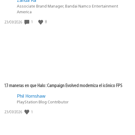
Associate Brand Manager, Bandai Namco Entertainment
America
1
8
Fecha
23/07/2026
de
publicación:
13 maneras en que Halo: Campaign Evolved moderniza el icónico FPS
Phil Hornshaw
PlayStation Blog Contributor
1
Fecha
23/07/2026
de
publicación: