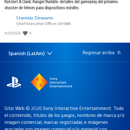
Ratchet & Clank: Ranger Rumble: detalles del gameplay del próximo
shooter de héroes para dispositivos móviles
Stanislas Dewavrin
Chief Executive Officer, OH BIBI
9
Fecha
15/07/2026
de
publicación:
Regresar arriba
Spanish (LatAm)
Elige
Región
una
actual:
región
Sony
Interactive
Entertainment
Sitio Web © 2026 Sony Interactive Entertainment. Todo
el contenido, títulos de los juegos, nombres de marca y/o
imagen comercial, marcas registradas e imágenes
asociadas son
imagen comercial y/o material con