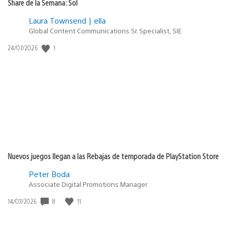
Share de la Semana: Sol
Laura Townsend | ella
Global Content Communications Sr. Specialist, SIE
1
Fecha
24/07/2026
de
publicación:
Nuevos juegos llegan a las Rebajas de temporada de PlayStation Store
Peter Boda
Associate Digital Promotions Manager
8
11
Fecha
14/07/2026
de
publicación: