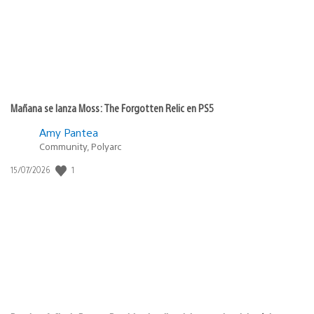
Mañana se lanza Moss: The Forgotten Relic en PS5
Amy Pantea
Community, Polyarc
1
Fecha
15/07/2026
de
publicación: