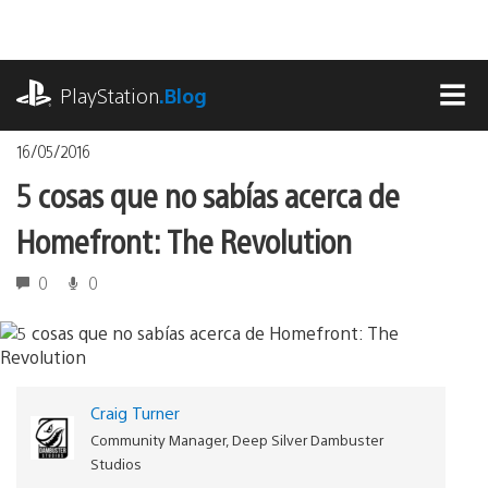
Pasa
al
contenido
playstation.com
PlayStation
.Blog
MEN
16/05/2016
5 cosas que no sabías acerca de
Homefront: The Revolution
0
0
Craig Turner
Community Manager, Deep Silver Dambuster
Studios