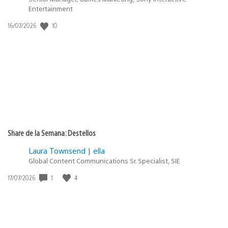
Entertainment
10
Fecha
16/07/2026
de
publicación:
Share de la Semana: Destellos
Laura Townsend | ella
Global Content Communications Sr. Specialist, SIE
1
4
Fecha
17/07/2026
de
publicación: