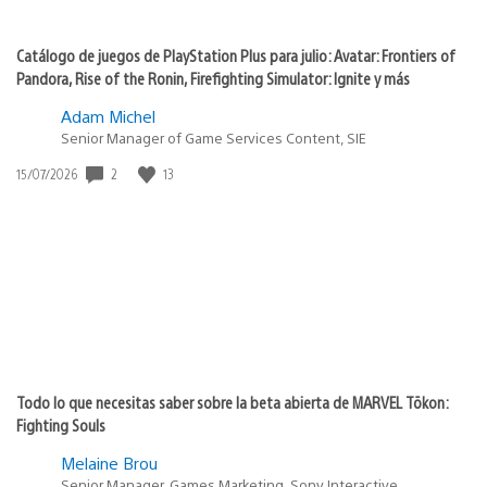
Catálogo de juegos de PlayStation Plus para julio: Avatar: Frontiers of
Pandora, Rise of the Ronin, Firefighting Simulator: Ignite y más
Adam Michel
Senior Manager of Game Services Content, SIE
2
13
Fecha
15/07/2026
de
publicación:
Todo lo que necesitas saber sobre la beta abierta de MARVEL Tōkon:
Fighting Souls
Melaine Brou
Senior Manager, Games Marketing, Sony Interactive