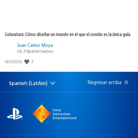
Coloratura: Cómo diseñar un mundo en el que el sonido es la única guía
Juan Carlos Moya
CE, Pdpartid Games
2
Fecha
14/07/2026
de
publicación:
Regresar arriba
Spanish (LatAm)
Elige
Región
una
actual:
región
Sony
Interactive
Entertainment