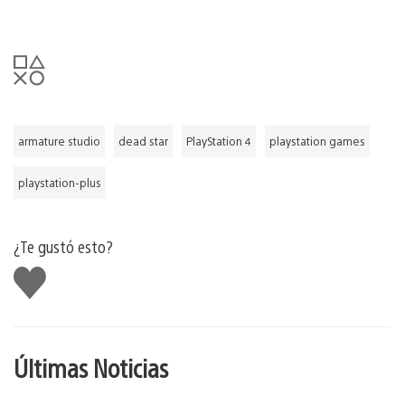
armature studio
dead star
PlayStation 4
playstation games
playstation-plus
¿Te gustó esto?
Me
gusta
Últimas Noticias