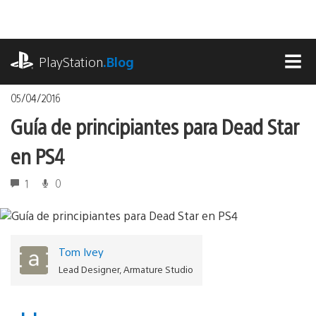
Pasa
al
contenido
playstation.com
PlayStation
.Blog
MEN
05/04/2016
Guía de principiantes para Dead Star
en PS4
1
0
Tom Ivey
Lead Designer, Armature Studio