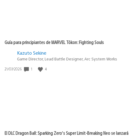
Guía para principiantes de MARVEL Tōkon: Fighting Souls
Kazuto Sekine
Game Director, Lead Battle Designer, Arc System Works
1
4
Fecha
21/07/2026
de
publicación:
El DLC Dragon Ball: Sparking Zero’s Super Limit-Breaking Neo se lanzará