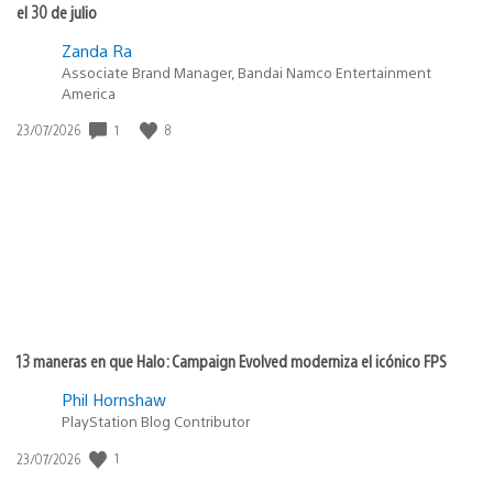
el 30 de julio
Zanda Ra
Associate Brand Manager, Bandai Namco Entertainment
America
1
8
Fecha
23/07/2026
de
publicación:
13 maneras en que Halo: Campaign Evolved moderniza el icónico FPS
Phil Hornshaw
PlayStation Blog Contributor
1
Fecha
23/07/2026
de