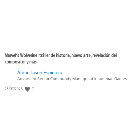
publicación:
Marvel’s Wolverine: tráiler de historia, nuevo arte, revelación del
compositor y más
Aaron Jason Espinoza
Advanced Senior Community Manager at Insomniac Games
7
Fecha
23/07/2026
de
publicación: