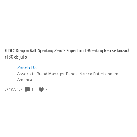
El DLC Dragon Ball: Sparking Zero’s Super Limit-Breaking Neo se lanzará
el 30 de julio
Zanda Ra
Associate Brand Manager, Bandai Namco Entertainment
America
1
8
Fecha
23/07/2026
de
publicación: