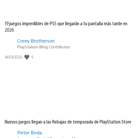
19 juegos imperdibles de PS5 que llegarán a tu pantalla más tarde en
2026
Corey Brotherson
PlayStation Blog Contributor
6
Fecha
14/07/2026
de
publicación:
Nuevos juegos llegan a las Rebajas de temporada de PlayStation Store
Peter Boda