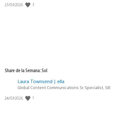
7
Fecha
23/07/2026
de
publicación:
Share de la Semana: Sol
Laura Townsend | ella
Global Content Communications Sr. Specialist, SIE
1
Fecha
24/07/2026
de
publicación: