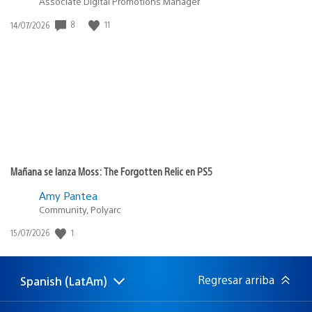
Associate Digital Promotions Manager
8
11
Fecha
14/07/2026
de
publicación:
Mañana se lanza Moss: The Forgotten Relic en PS5
Amy Pantea
Community, Polyarc
1
Fecha
15/07/2026
de
publicación:
Regresar arriba
Spanish (LatAm)
Elige
Región
una
actual:
región