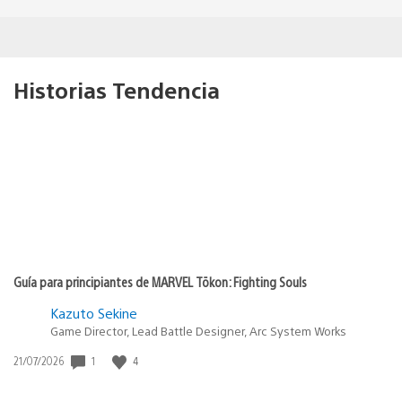
Historias Tendencia
Guía para principiantes de MARVEL Tōkon: Fighting Souls
Kazuto Sekine
Game Director, Lead Battle Designer, Arc System Works
1
4
Fecha
21/07/2026
de
publicación: