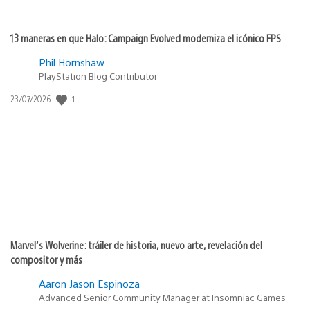
13 maneras en que Halo: Campaign Evolved moderniza el icónico FPS
Phil Hornshaw
PlayStation Blog Contributor
1
Fecha
23/07/2026
de
publicación:
Marvel’s Wolverine: tráiler de historia, nuevo arte, revelación del
compositor y más
Aaron Jason Espinoza
Advanced Senior Community Manager at Insomniac Games