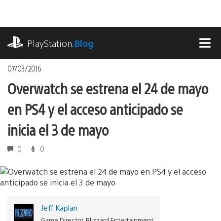
Pasa
al
contenido
playstation.com
PlayStation
.Blog
MEN
07/03/2016
Overwatch se estrena el 24 de mayo
en PS4 y el acceso anticipado se
inicia el 3 de mayo
0
0
Jeff Kaplan
Game Director, Blizzard Entertainment