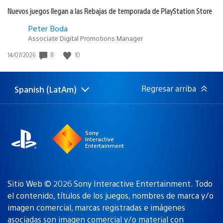
Nuevos juegos llegan a las Rebajas de temporada de PlayStation Store
Peter Boda
Associate Digital Promotions Manager
8
10
Fecha
14/07/2026
de
publicación:
Regresar arriba
Spanish (LatAm)
Elige
Región
una
actual:
región
Sony
Interactive
Entertainment
Sitio Web © 2026 Sony Interactive Entertainment. Todo
el contenido, títulos de los juegos, nombres de marca y/o
imagen comercial, marcas registradas e imágenes
asociadas son
imagen comercial y/o material con