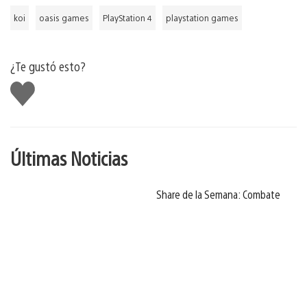
koi
oasis games
PlayStation 4
playstation games
¿Te gustó esto?
Me
gusta
Últimas Noticias
Share de la Semana: Combate