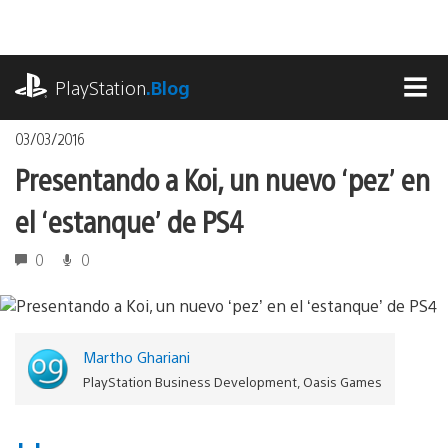
Pasa
al
contenido
playstation.com
PlayStation
.Blog
MEN
03/03/2016
Presentando a Koi, un nuevo ‘pez’ en
el ‘estanque’ de PS4
0
0
Martho Ghariani
PlayStation Business Development, Oasis Games