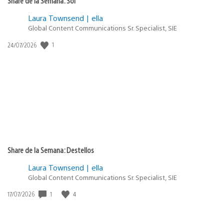
Share de la Semana: Sol
Laura Townsend | ella
Global Content Communications Sr. Specialist, SIE
1
Fecha
24/07/2026
de
publicación:
Share de la Semana: Destellos
Laura Townsend | ella
Global Content Communications Sr. Specialist, SIE
1
4
Fecha
17/07/2026
de
publicación: