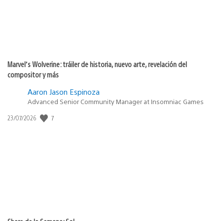
Marvel’s Wolverine: tráiler de historia, nuevo arte, revelación del
compositor y más
Aaron Jason Espinoza
Advanced Senior Community Manager at Insomniac Games
7
Fecha
23/07/2026
de
publicación: