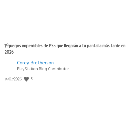
19 juegos imperdibles de PS5 que llegarán a tu pantalla más tarde en
2026
Corey Brotherson
PlayStation Blog Contributor
5
Fecha
14/07/2026
de
publicación: