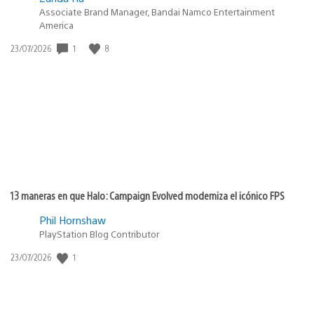
Associate Brand Manager, Bandai Namco Entertainment
America
1
8
Fecha
23/07/2026
de
publicación:
13 maneras en que Halo: Campaign Evolved moderniza el icónico FPS
Phil Hornshaw
PlayStation Blog Contributor
1
Fecha
23/07/2026
de
publicación: