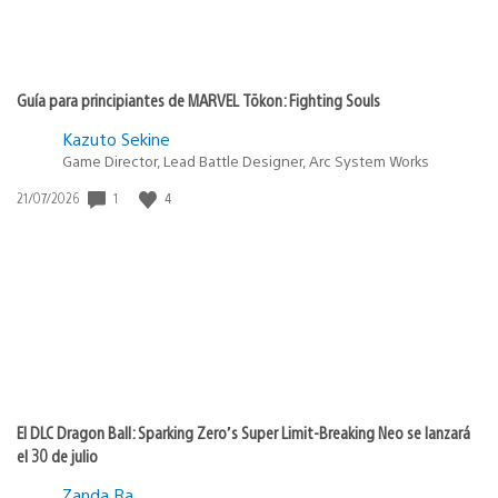
Guía para principiantes de MARVEL Tōkon: Fighting Souls
Kazuto Sekine
Game Director, Lead Battle Designer, Arc System Works
1
4
Fecha
21/07/2026
de
publicación:
El DLC Dragon Ball: Sparking Zero’s Super Limit-Breaking Neo se lanzará
el 30 de julio
Zanda Ra