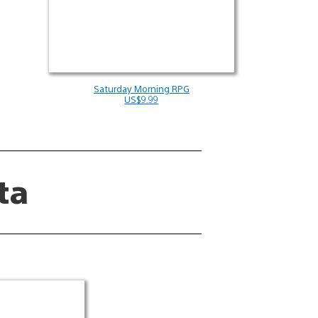
Saturday Morning RPG
US$9.99
ta