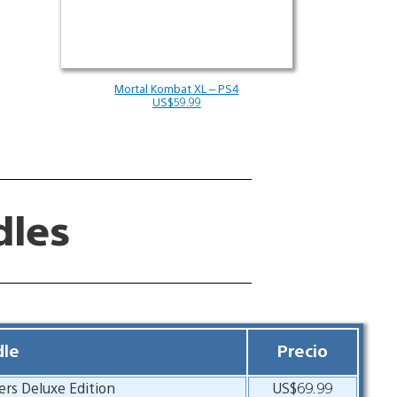
Mortal Kombat XL – PS4
US$59.99
dles
le
Precio
ers Deluxe Edition
US$69.99