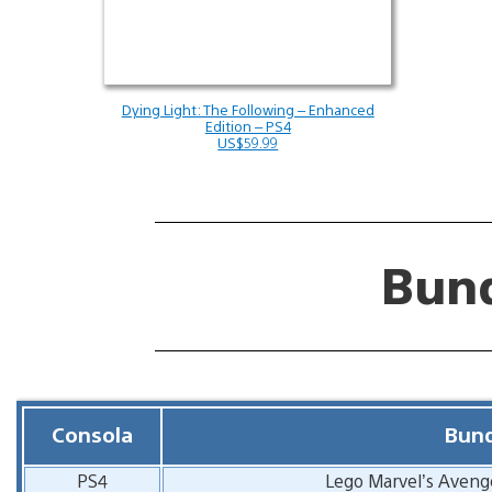
Dying Light: The Following – Enhanced
Edition – PS4
US$59.99
Bun
Consola
Bund
PS4
Lego Marvel’s Aveng