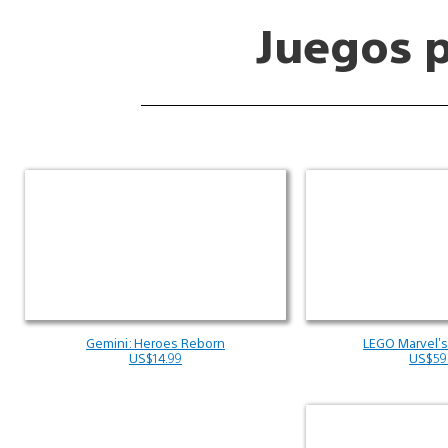
Juegos 
Gemini: Heroes Reborn
LEGO Marvel’
US$14.99
US$59