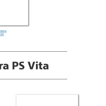
ness
.99
ra PS Vita