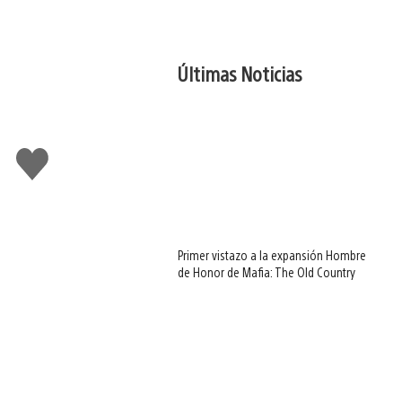
Últimas Noticias
Me
gusta
Primer vistazo a la expansión Hombre
de Honor de Mafia: The Old Country