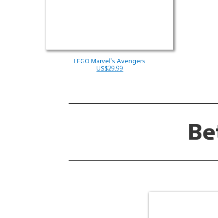
LEGO Marvel’s Avengers
US$29.99
Be