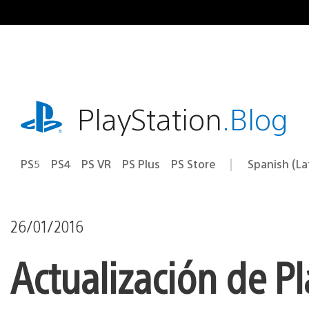
Pasa
al
contenido
playstation.com
PlayStation
.Blog
PS5
PS4
PS VR
PS Plus
PS Store
Spanish (L
Elige
Región
una
actual:
región
26/01/2016
Actualización de P