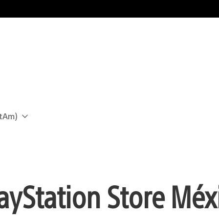
atAm)
layStation Store Méx