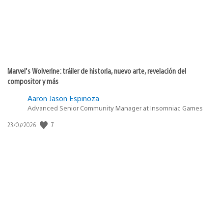
Marvel’s Wolverine: tráiler de historia, nuevo arte, revelación del
compositor y más
Aaron Jason Espinoza
Advanced Senior Community Manager at Insomniac Games
7
Fecha
23/07/2026
de
publicación: