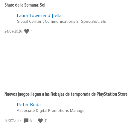
Share de la Semana: Sol
Laura Townsend | ella
Global Content Communications Sr. Specialist, SIE
1
Fecha
24/07/2026
de
publicación:
Nuevos juegos llegan a las Rebajas de temporada de PlayStation Store
Peter Boda
Associate Digital Promotions Manager
8
11
Fecha
14/07/2026
de
publicación: