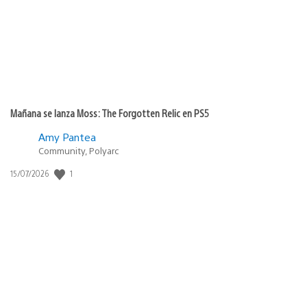
Mañana se lanza Moss: The Forgotten Relic en PS5
Amy Pantea
Community, Polyarc
1
Fecha
15/07/2026
de
publicación: