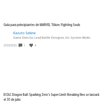
Guía para principiantes de MARVEL Tōkon: Fighting Souls
Kazuto Sekine
Game Director, Lead Battle Designer, Arc System Works
1
4
Fecha
21/07/2026
de
publicación:
El DLC Dragon Ball: Sparking Zero’s Super Limit-Breaking Neo se lanzará
el 30 de julio