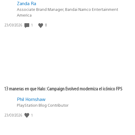
Zanda Ra
Associate Brand Manager, Bandai Namco Entertainment
America
1
8
Fecha
23/07/2026
de
publicación:
13 maneras en que Halo: Campaign Evolved moderniza el icónico FPS
Phil Hornshaw
PlayStation Blog Contributor
1
Fecha
23/07/2026
de
publicación: