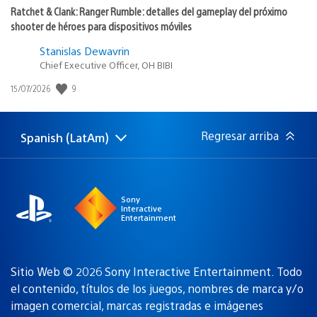
Ratchet & Clank: Ranger Rumble: detalles del gameplay del próximo
shooter de héroes para dispositivos móviles
Stanislas Dewavrin
Chief Executive Officer, OH BIBI
9
Fecha
15/07/2026
de
publicación:
Regresar arriba
Spanish (LatAm)
Elige
Región
una
actual:
región
Sony
Interactive
Entertainment
Sitio Web © 2026 Sony Interactive Entertainment. Todo
el contenido, títulos de los juegos, nombres de marca y/o
imagen comercial, marcas registradas e imágenes