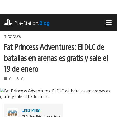
Pasa
al
contenido
playstation.com
PlayStation
.Blog
MEN
18/01/2016
Fat Princess Adventures: El DLC de
batallas en arenas es gratis y sale el
19 de enero
0
0
Chris Millar
CEO, Fun Bits Interactive