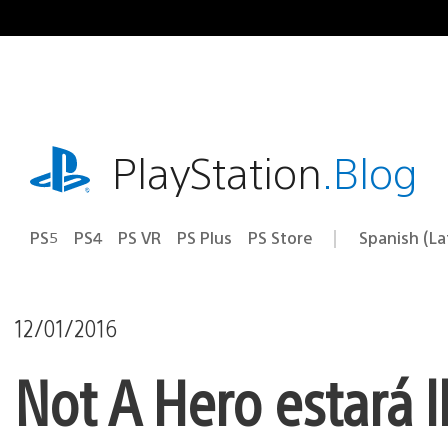
Pasa
al
contenido
playstation.com
PlayStation
.Blog
PS5
PS4
PS VR
PS Plus
PS Store
Spanish (L
Elige
Región
una
actual:
región
12/01/2016
Not A Hero estará 