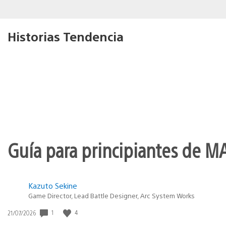
Historias Tendencia
Guía para principiantes de M
Kazuto Sekine
Game Director, Lead Battle Designer, Arc System Works
1
4
Fecha
21/07/2026
de