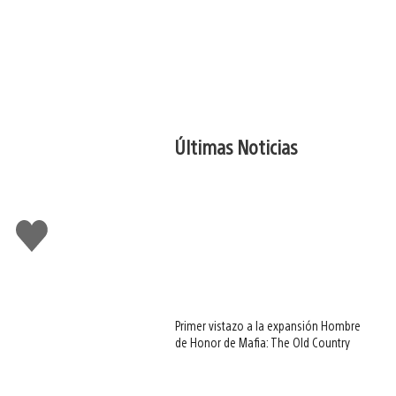
Últimas Noticias
Me
gusta
Primer vistazo a la expansión Hombre
de Honor de Mafia: The Old Country