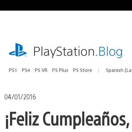
Pasa
al
contenido
playstation.com
PlayStation
.Blog
PS5
PS4
PS VR
PS Plus
PS Store
Spanish (L
Elige
Región
una
actual:
región
04/01/2016
¡Feliz Cumpleaños,