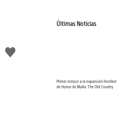
Últimas Noticias
Me
gusta
Primer vistazo a la expansión Hombre
de Honor de Mafia: The Old Country