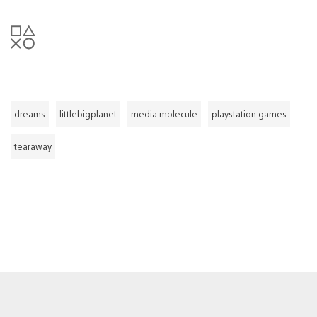
dreams
littlebigplanet
media molecule
playstation games
tearaway