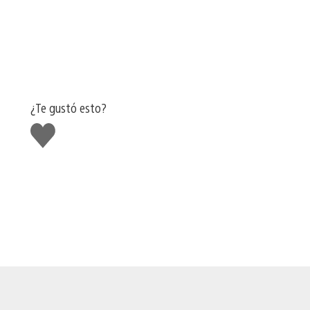
¿Te gustó esto?
Me
gusta