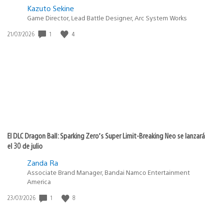
Kazuto Sekine
Game Director, Lead Battle Designer, Arc System Works
1
4
Fecha
21/07/2026
de
publicación:
El DLC Dragon Ball: Sparking Zero’s Super Limit-Breaking Neo se lanzará
el 30 de julio
Zanda Ra
Associate Brand Manager, Bandai Namco Entertainment
America
1
8
Fecha
23/07/2026
de
publicación: