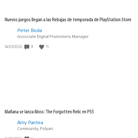
Nuevos juegos llegan a las Rebajas de temporada de PlayStation Store
Peter Boda
Associate Digital Promotions Manager
8
11
Fecha
14/07/2026
de
publicación:
Mañana se lanza Moss: The Forgotten Relic en PS5
Amy Pantea
Community, Polyarc