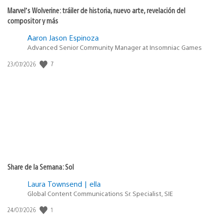
Marvel’s Wolverine: tráiler de historia, nuevo arte, revelación del
compositor y más
Aaron Jason Espinoza
Advanced Senior Community Manager at Insomniac Games
7
Fecha
23/07/2026
de
publicación:
Share de la Semana: Sol
Laura Townsend | ella
Global Content Communications Sr. Specialist, SIE
1
Fecha
24/07/2026
de