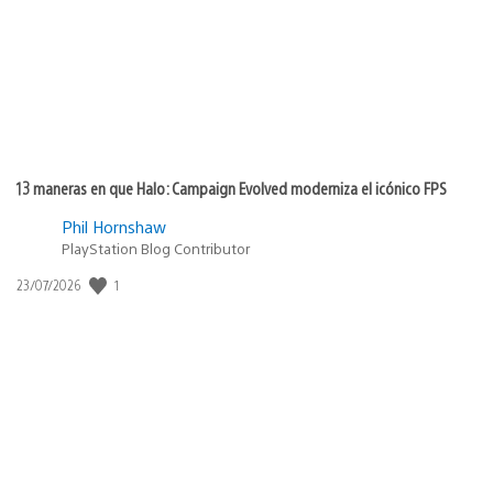
13 maneras en que Halo: Campaign Evolved moderniza el icónico FPS
Phil Hornshaw
PlayStation Blog Contributor
1
Fecha
23/07/2026
de
publicación: