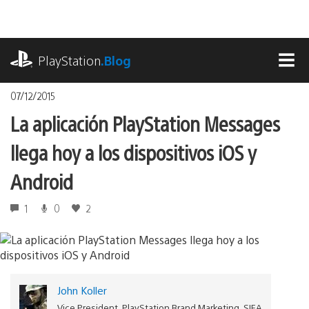
Pasa
al
contenido
playstation.com
PlayStation
.Blog
MEN
07/12/2015
La aplicación PlayStation Messages
llega hoy a los dispositivos iOS y
Android
1
0
2
John Koller
Vice President, PlayStation Brand Marketing, SIEA