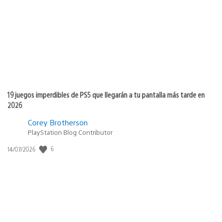
publicación:
19 juegos imperdibles de PS5 que llegarán a tu pantalla más tarde en
2026
Corey Brotherson
PlayStation Blog Contributor
6
Fecha
14/07/2026
de
publicación: