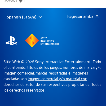
1
Fecha
15/07/2026
de
publicación:
Regresar arriba
Spanish (LatAm)
Elige
Región
una
actual:
región
Sony
Interactive
Entertainment
Sitio Web © 2026 Sony Interactive Entertainment. Todo
el contenido, títulos de los juegos, nombres de marca y/o
imagen comercial, marcas registradas e imágenes
asociadas son
imagen comercial y/o material con
derechos de autor de sus respectivos propietarios
. Todos
los derechos reservados.