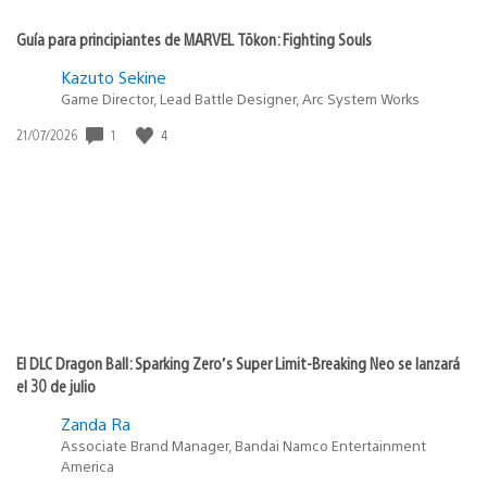
Guía para principiantes de MARVEL Tōkon: Fighting Souls
Kazuto Sekine
Game Director, Lead Battle Designer, Arc System Works
1
4
Fecha
21/07/2026
de
publicación:
El DLC Dragon Ball: Sparking Zero’s Super Limit-Breaking Neo se lanzará
el 30 de julio
Zanda Ra
Associate Brand Manager, Bandai Namco Entertainment
America