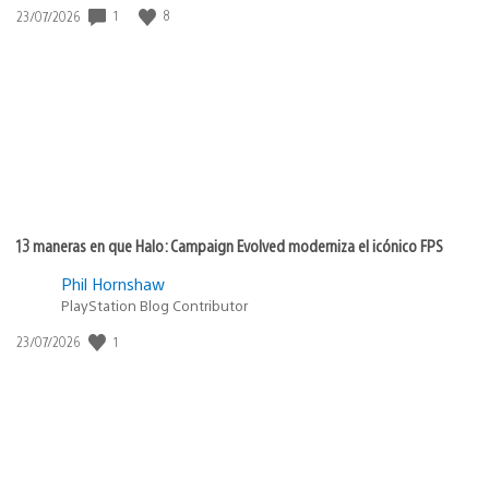
1
8
Fecha
23/07/2026
de
publicación:
13 maneras en que Halo: Campaign Evolved moderniza el icónico FPS
Phil Hornshaw
PlayStation Blog Contributor
1
Fecha
23/07/2026
de
publicación: