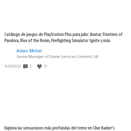
Catálogo de juegos de PlayStation Plus para julio: Avatar: Frontiers of
Pandora, Rise of the Ronin, Firefighting Simulator: Ignite y más
Adam Michel
Senior Manager of Game Services Content, SIE
2
13
Fecha
15/07/2026
de
publicación:
Explora las sensaciones más profundas del terror en Clive Barker’s