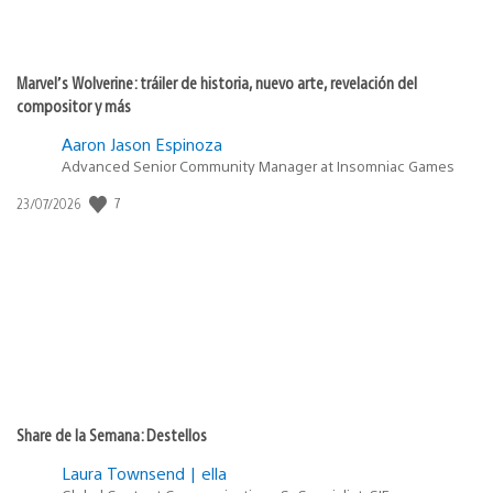
Marvel’s Wolverine: tráiler de historia, nuevo arte, revelación del
compositor y más
Aaron Jason Espinoza
Advanced Senior Community Manager at Insomniac Games
7
Fecha
23/07/2026
de
publicación:
Share de la Semana: Destellos
Laura Townsend | ella