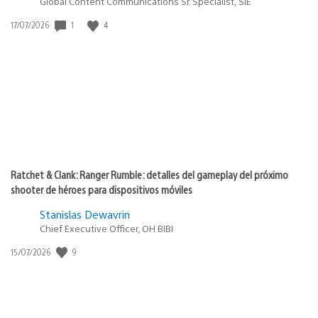
Global Content Communications Sr. Specialist, SIE
1
4
Fecha
17/07/2026
de
publicación:
Ratchet & Clank: Ranger Rumble: detalles del gameplay del próximo
shooter de héroes para dispositivos móviles
Stanislas Dewavrin
Chief Executive Officer, OH BIBI
9
Fecha
15/07/2026
de
publicación: