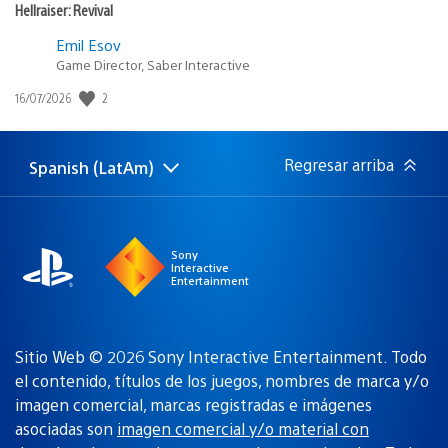
Hellraiser: Revival
Emil Esov
Game Director, Saber Interactive
2
Fecha
16/07/2026
de
publicación:
Regresar arriba
Spanish (LatAm)
Elige
Región
una
actual:
región
Sony
Interactive
Entertainment
Sitio Web © 2026 Sony Interactive Entertainment. Todo
el contenido, títulos de los juegos, nombres de marca y/o
imagen comercial, marcas registradas e imágenes
asociadas son
imagen comercial y/o material con