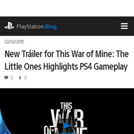
Pasa
al
contenido
playstation.com
PlayStation
.Blog
MEN
02/12/2015
New Tráiler for This War of Mine: The
Little Ones Highlights PS4 Gameplay
0
0
Reproducir
New