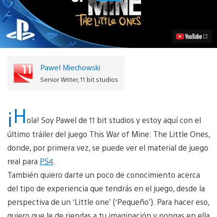
Tráiler
for
This
War
of
Mine:
The
Little
Paweł Miechowski
Ones
Highlights
Senior Writer, 11 bit studios
PS4
Gameplay
Video
¡H
ola! Soy Pawel de 11 bit studios y estoy aquí con el
último tráiler del juego This War of Mine: The Little Ones,
donde, por primera vez, se puede ver el material de juego
real para
PS4
.
También quiero darte un poco de conocimiento acerca
del tipo de experiencia que tendrás en el juego, desde la
perspectiva de un ‘Little one’ (‘Pequeño’). Para hacer eso,
quiero que le de riendas a tu imaginación y pongas en ella